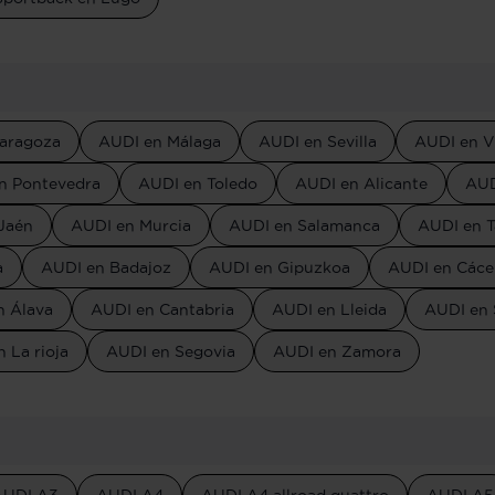
aragoza
AUDI en Málaga
AUDI en Sevilla
AUDI en V
n Pontevedra
AUDI en Toledo
AUDI en Alicante
AUD
Jaén
AUDI en Murcia
AUDI en Salamanca
AUDI en T
a
AUDI en Badajoz
AUDI en Gipuzkoa
AUDI en Cáce
n Álava
AUDI en Cantabria
AUDI en Lleida
AUDI en 
 La rioja
AUDI en Segovia
AUDI en Zamora