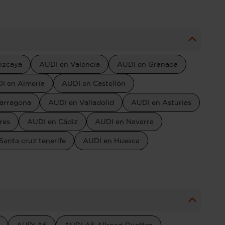
izcaya
AUDI en Valencia
AUDI en Granada
I en Almería
AUDI en Castellón
arragona
AUDI en Valladolid
AUDI en Asturias
res
AUDI en Cádiz
AUDI en Navarra
Santa cruz tenerife
AUDI en Huesca