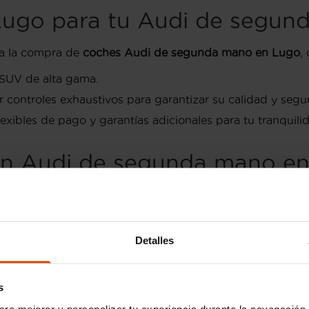
r Lugo para tu Audi de segu
ra la compra de
coches Audi de segunda mano en Lugo
,
SUV de alta gama.
 controles exhaustivos para garantizar su calidad y segu
exibles de pago y garantías adicionales para tu tranquili
un Audi de segunda mano e
da mano
, ten en cuenta los siguientes puntos:
la ciudad, un SUV familiar o un sedán deportivo?
Detalles
en los modelos que se ajusten a tus posibilidades.
l coche y recibir asesoramiento personalizado para elegir 
s
 Lugo
ara mejorar y personalizar tu experiencia durante la navegación 