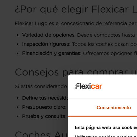
¿Por qué elegir Flexica
Flexicar Lugo es el concesionario de referencia pa
Variedad de opciones
: Desde compactos hasta 
Inspección rigurosa
: Todos los coches pasan por
Financiación y garantías
: Ofrecemos opciones fl
Consejos para comprar 
Si estás considerando comprar un
Audi de segun
Define tus necesidades
: ¿Buscas un coche para 
Presupuesto claro
: Esto te ayudará a enfocarte 
Consentimiento
Prueba y consulta
: En Flexicar, podrás probar e
Esta página web usa cookie
Coches Audi baratos en
Utilizamos cookies propias p