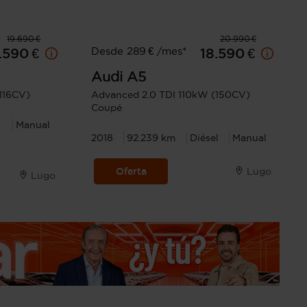
19.690 €
20.990 €
Desde 289 € /mes*
.590 €
18.590 €
Audi
A5
116CV)
Advanced 2.0 TDI 110kW (150CV)
Coupé
l
Manual
2018
92.239 km
Diésel
Manual
Oferta
Lugo
Lugo