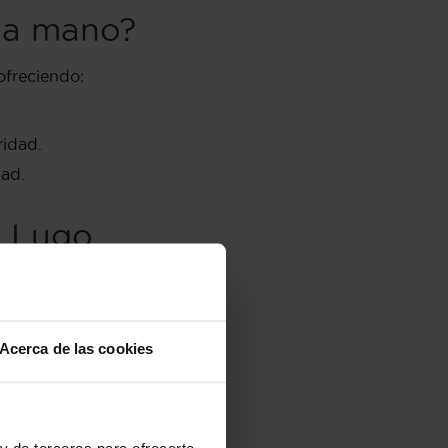
nda mano?
 ofreciendo:
ridad.
dad.
n Lugo
Acerca de las cookies
la mejor opción.
y de terceros para ofrecerte