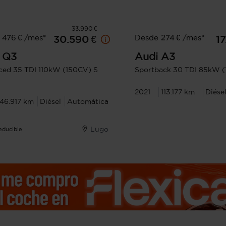
33.990 €
 476 € /mes*
Desde 274 € /mes*
30.590 €
17
Q3
Audi
A3
ed 35 TDI 110kW (150CV) S
Sportback 30 TDI 85kW (
2021
113.177 km
Diése
46.917 km
Diésel
Automática
Lugo
Deducible