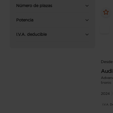
Número de plazas
Potencia
I.V.A. deducible
Desde
Audi
Advanc
tronic
2024
I.V.A. 