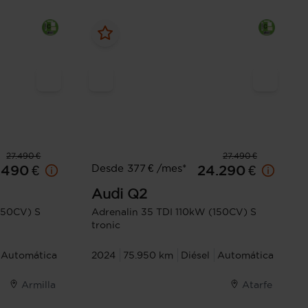
27.490 €
27.490 €
Desde 377 € /mes*
.490 €
24.290 €
Audi
Q2
150CV) S
Adrenalin 35 TDI 110kW (150CV) S
tronic
Automática
2024
75.950 km
Diésel
Automática
Armilla
Atarfe