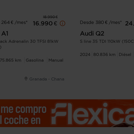
18.990 €
 264 € /mes*
Desde 380 € /mes*
16.990 €
24
A1
Audi
Q2
ack Adrenalin 30 TFSI 81kW
S line 35 TDI 110kW (150C
)
2024
80.836 km
Diésel
75.865 km
Gasolina
Manual
Granada - Chana