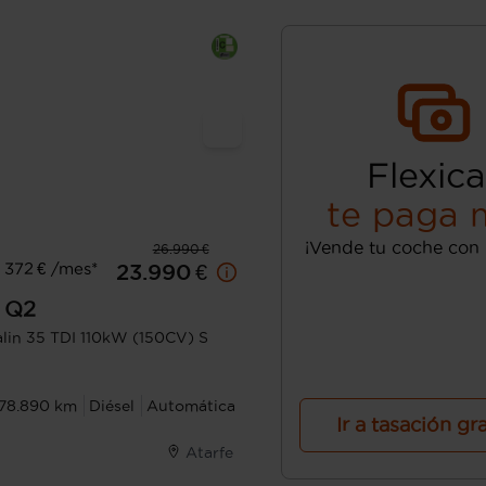
Flexica
te paga 
¡Vende tu coche con 
26.990 €
 372 € /mes*
23.990 €
Q2
lin 35 TDI 110kW (150CV) S
78.890 km
Diésel
Automática
Ir a tasación gr
Atarfe