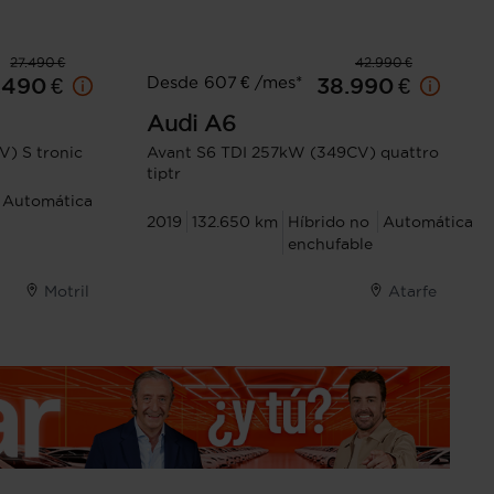
27.490 €
42.990 €
Desde 607 € /mes*
.490 €
38.990 €
Audi
A6
V) S tronic
Avant S6 TDI 257kW (349CV) quattro
tiptr
Automática
2019
132.650 km
Híbrido no
Automática
enchufable
Motril
Atarfe