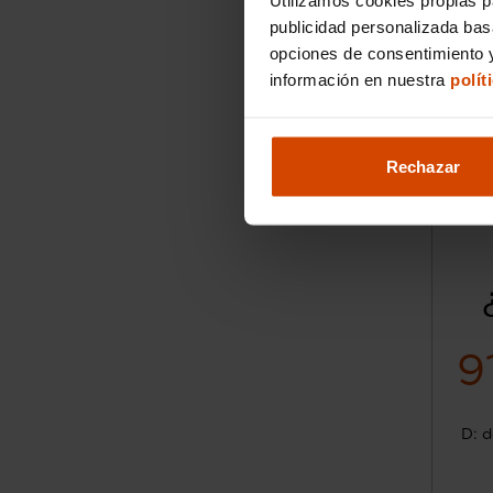
publicidad personalizada ba
opciones de consentimiento y
información en nuestra
polít
Rechazar
9
D: d