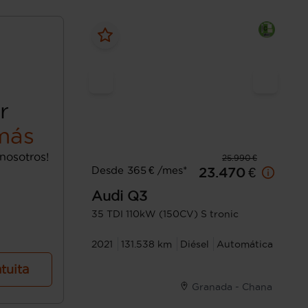
r
más
nosotros!
25.990 €
Desde 365 € /mes*
23.470 €
Audi
Q3
35 TDI 110kW (150CV) S tronic
2021
131.538 km
Diésel
Automática
atuita
Granada - Chana