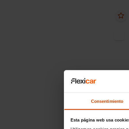
Desde
Audi
Advanc
tronic
Consentimiento
2021
1
Esta página web usa cookie
Utilizamos cookies propias p