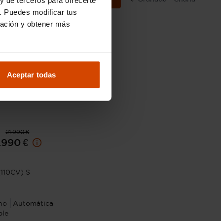
ada - Chana
. Puedes modificar tus
ración y obtener más
Aceptar todas
21.990 €
.990 €
(110CV) S
no
Automática
ble