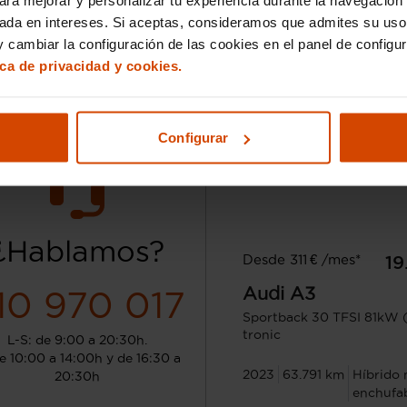
Granada - Chana
Gran
sada en intereses. Si aceptas, consideramos que admites su uso
 cambiar la configuración de las cookies en el panel de configu
ica de privacidad y cookies.
Configurar
¿Hablamos?
Desde 311 € /mes*
19
Audi
A3
10 970 017
Sportback 30 TFSI 81kW 
tronic
L-S: de 9:00 a 20:30h.
e 10:00 a 14:00h y de 16:30 a
2023
63.791 km
Híbrido 
20:30h
enchufa