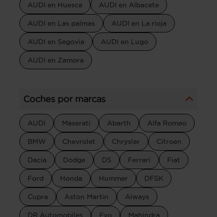
AUDI en Huesca
AUDI en Albacete
AUDI en Las palmas
AUDI en La rioja
AUDI en Segovia
AUDI en Lugo
AUDI en Zamora
Coches por marcas
AUDI
Maserati
Abarth
Alfa Romeo
BMW
Chevrolet
Chrysler
Citroen
Dacia
Dodge
DS
Ferrari
Fiat
Ford
Honda
Hummer
DFSK
Cupra
Aston Martin
Aiways
DR Automobiles
Evo
Mahindra