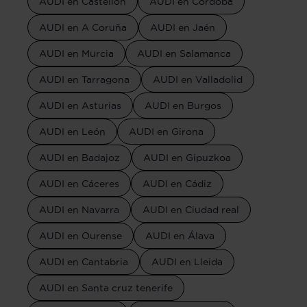
AUDI en Castellón
AUDI en Córdoba
AUDI en A Coruña
AUDI en Jaén
AUDI en Murcia
AUDI en Salamanca
AUDI en Tarragona
AUDI en Valladolid
AUDI en Asturias
AUDI en Burgos
AUDI en León
AUDI en Girona
AUDI en Badajoz
AUDI en Gipuzkoa
AUDI en Cáceres
AUDI en Cádiz
AUDI en Navarra
AUDI en Ciudad real
AUDI en Ourense
AUDI en Álava
AUDI en Cantabria
AUDI en Lleida
AUDI en Santa cruz tenerife