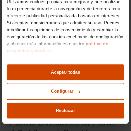
Seguridad del Audi A6 Allroad
Utilizamos cookies propias para mejorar y personalizar
tu experiencia durante la navegación y de terceros para
Quattro: Prioridad en Diseño y
ofrecerte publicidad personalizada basada en intereses.
Calificación EuroNCAP
Si aceptas, consideramos que admites su uso. Puedes
modificar tus opciones de consentimiento y cambiar la
La seguridad es un factor fundamental en el
diseño del Audi A6 Allroad Quattro, que ha
configuración de las cookies en el panel de configuración
obtenido la máxima calificación de cinco
y obtener más información en nuestra
política de
estrellas en las pruebas EuroNCAP. Equipado
privacidad y cookies.
con sistemas de seguridad activa y pasiva como
el asistente de mantenimiento de carril, control
de crucero adaptativo y freno de emergencia
Aceptar todas
automático, ofrece tranquilidad en cada viaje
para conductor y pasajeros.
Configurar
Otras Excelentes
Opciones de Segunda
Rechazar
Mano Similares al Audi