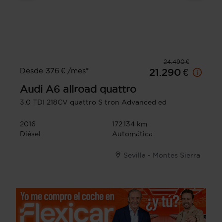
24.490 €
Desde 376 € /mes*
21.290 €
Audi
A6 allroad quattro
3.0 TDI 218CV quattro S tron Advanced ed
2016
172.134 km
Diésel
Automática
Sevilla - Montes Sierra