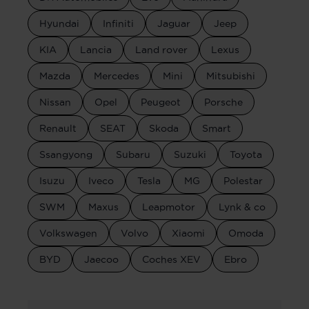
Hyundai
Infiniti
Jaguar
Jeep
KIA
Lancia
Land rover
Lexus
Mazda
Mercedes
Mini
Mitsubishi
Nissan
Opel
Peugeot
Porsche
Renault
SEAT
Skoda
Smart
Ssangyong
Subaru
Suzuki
Toyota
Isuzu
Iveco
Tesla
MG
Polestar
SWM
Maxus
Leapmotor
Lynk & co
Volkswagen
Volvo
Xiaomi
Omoda
BYD
Jaecoo
Coches XEV
Ebro