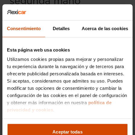
segunda mano
¿El Audi Q6 e-tron es un buen
coche de segunda mano?
Consentimiento
Detalles
Acerca de las cookies
Sí, es una opción excelente para quienes buscan
un
SUV eléctrico de lujo
. Al adquirirlo de
Esta página web usa cookies
segunda mano, puedes acceder a tecnología de
Utilizamos cookies propias para mejorar y personalizar
última generación con un precio mucho más
tu experiencia durante la navegación y de terceros para
competitivo que el de una unidad nueva.
ofrecerte publicidad personalizada basada en intereses.
Si aceptas, consideramos que admites su uso. Puedes
¿Son fiables los Audi Q6 e-tron?
modificar tus opciones de consentimiento y cambiar la
configuración de las cookies en el panel de configuración
La
fiabilidad del Audi Q6 e-tron
está respaldada
y obtener más información en nuestra
política de
por la sólida ingeniería de la marca. Al tener
privacidad y cookies.
menos piezas móviles que un coche de
combustión, el desgaste mecánico es menor.
Además, Audi ofrece constantes
actualizaciones
de software
para optimizar su rendimiento.
Aceptar todas