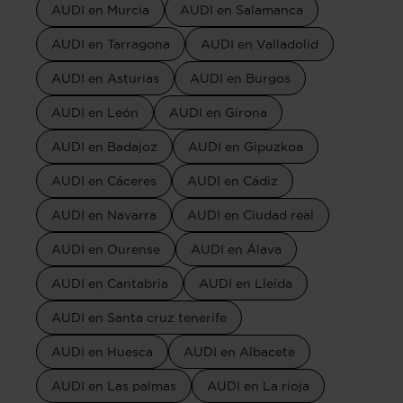
AUDI en Murcia
AUDI en Salamanca
AUDI en Tarragona
AUDI en Valladolid
AUDI en Asturias
AUDI en Burgos
AUDI en León
AUDI en Girona
AUDI en Badajoz
AUDI en Gipuzkoa
AUDI en Cáceres
AUDI en Cádiz
AUDI en Navarra
AUDI en Ciudad real
AUDI en Ourense
AUDI en Álava
AUDI en Cantabria
AUDI en Lleida
AUDI en Santa cruz tenerife
AUDI en Huesca
AUDI en Albacete
AUDI en Las palmas
AUDI en La rioja