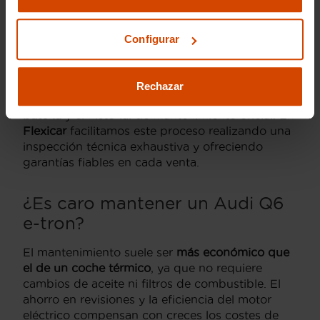
¿Qué tener en cuenta al
Configurar
comprar un Audi Q6 e-tron de
segunda mano?
Rechazar
Es fundamental revisar el
estado de salud de la
batería
y el historial de mantenimiento oficial. En
Flexicar
facilitamos este proceso realizando una
inspección técnica exhaustiva y ofreciendo
garantías fiables en cada venta.
¿Es caro mantener un Audi Q6
e-tron?
El mantenimiento suele ser
más económico que
el de un coche térmico
, ya que no requiere
cambios de aceite ni filtros de combustible. El
ahorro en revisiones y la eficiencia del motor
eléctrico compensan con creces los costes de