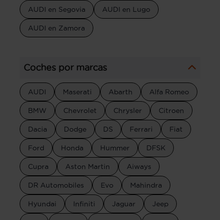
AUDI en Segovia
AUDI en Lugo
AUDI en Zamora
Coches por marcas
AUDI
Maserati
Abarth
Alfa Romeo
BMW
Chevrolet
Chrysler
Citroen
Dacia
Dodge
DS
Ferrari
Fiat
Ford
Honda
Hummer
DFSK
Cupra
Aston Martin
Aiways
DR Automobiles
Evo
Mahindra
Hyundai
Infiniti
Jaguar
Jeep