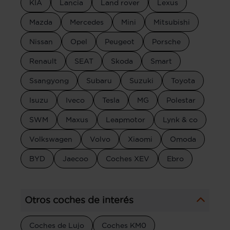
KIA
Lancia
Land rover
Lexus
Mazda
Mercedes
Mini
Mitsubishi
Nissan
Opel
Peugeot
Porsche
Renault
SEAT
Skoda
Smart
Ssangyong
Subaru
Suzuki
Toyota
Isuzu
Iveco
Tesla
MG
Polestar
SWM
Maxus
Leapmotor
Lynk & co
Volkswagen
Volvo
Xiaomi
Omoda
BYD
Jaecoo
Coches XEV
Ebro
Otros coches de interés
Coches de Lujo
Coches KM0