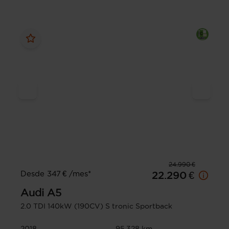
24.990 €
Desde 347 € /mes*
22.290 €
Audi
A5
2.0 TDI 140kW (190CV) S tronic Sportback
2018
95.328 km