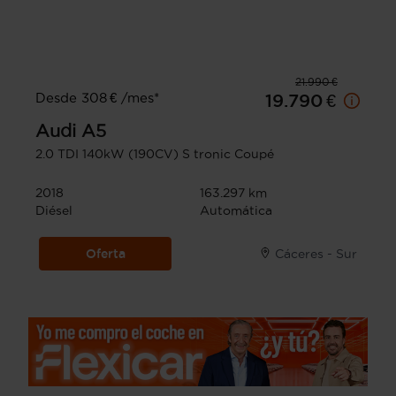
21.990 €
Desde 308 € /mes*
19.790 €
Audi
A5
2.0 TDI 140kW (190CV) S tronic Coupé
2018
163.297 km
Diésel
Automática
Oferta
Cáceres - Sur