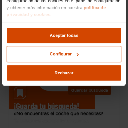
configuración de las cookies en el panel de configuración
y obtener más información en nuestra
política de
privacidad y cookies.
33.230 €
Desde 455 € /mes*
29.230 €
Audi
A5
Aceptar todas
35 TDI 120kW (163CV) S tronic Sportback
2022
57.000 km
Configurar
Híbrido no enchufable
Automática
Cádiz
Rechazar
Guardar búsqueda
¡Guarda tu búsqueda!
¿No encuentras el coche que necesitas?
Te avisamos cuando lo tengamos.