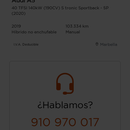
Audi
A5
40 TFSI 140kW (190CV) S tronic Sportback - 5P
(2020)
2019
103.334 km
Híbrido no enchufable
Manual
Marbella
I.V.A. Deducible
¿Hablamos?
910 970 017