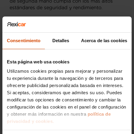
de segunda mano cumpla con los más altos
estándares de seguridad y rendimiento.
Versiones del modelo
Consentimiento
Detalles
Acerca de las cookies
AUDI Q3 Sportback Black
Esta página web usa cookies
AUDI Q3 Sportback Line
AUDI Q3 Line
Utilizamos cookies propias para mejorar y personalizar
AUDI Q3 Black
AUDI Q3 Advanced
tu experiencia durante la navegación y de terceros para
ofrecerte publicidad personalizada basada en intereses.
AUDI Q3 Sportback Advanced
AUDI Q3 35
Si aceptas, consideramos que admites su uso. Puedes
AUDI Q3 45
modificar tus opciones de consentimiento y cambiar la
configuración de las cookies en el panel de configuración
y obtener más información en nuestra
política de
privacidad y cookies.
Modelos por provincia