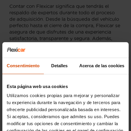
Contar con Flexicar significa que tendrás el
respaldo de expertos durante todo el proceso
de adquisición. Desde la búsqueda del vehículo
perfecto hasta el cierre de la compra, Flexicar se
asegura de que disfrutes de una experiencia
satisfactoria, transparente y segura. Además,
puedes aprovechar sus servicios exclusivos que
garantizan que el coche de tus sueños no solo
sea un lujo asequible, sino también una compra
inteligente y confiable.
Consentimiento
Detalles
Acerca de las cookies
Esta página web usa cookies
Modelos por provincia
Utilizamos cookies propias para mejorar y personalizar
tu experiencia durante la navegación y de terceros para
AUDI A1 en Cádiz
AUDI A3 en Cádiz
ofrecerte publicidad personalizada basada en intereses.
Si aceptas, consideramos que admites su uso. Puedes
AUDI A4 en Cádiz
AUDI A5 en Cádiz
modificar tus opciones de consentimiento y cambiar la
configuración de las cookies en el panel de configuración