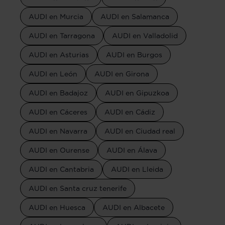
AUDI en Murcia
AUDI en Salamanca
AUDI en Tarragona
AUDI en Valladolid
AUDI en Asturias
AUDI en Burgos
AUDI en León
AUDI en Girona
AUDI en Badajoz
AUDI en Gipuzkoa
AUDI en Cáceres
AUDI en Cádiz
AUDI en Navarra
AUDI en Ciudad real
AUDI en Ourense
AUDI en Álava
AUDI en Cantabria
AUDI en Lleida
AUDI en Santa cruz tenerife
AUDI en Huesca
AUDI en Albacete