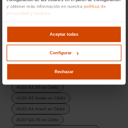
AUDI Q3 en Cádiz
y obtener más información en nuestra
política de
AUDI Q3 Sportback en Cádiz
privacidad y cookies.
AUDI Q2 en Cádiz
AUDI Q5 en Cádiz
AUDI Q7 en Cádiz
Aceptar todas
AUDI A1 Sportback en Cádiz
Configurar
AUDI A1 Citycarver en Cádiz
AUDI A3 Sportback en Cádiz
Rechazar
AUDI A1 25 en Cádiz
AUDI A1 30 en Cádiz
AUDI A3 30 en Cádiz
AUDI A3 Sedan en Cádiz
AUDI A4 Avant en Cádiz
AUDI Q3 35 en Cádiz