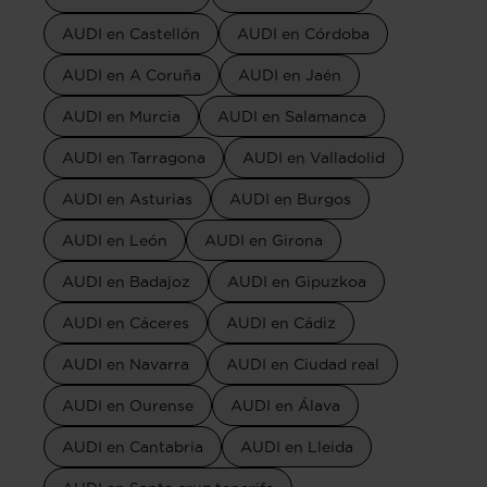
AUDI en Castellón
AUDI en Córdoba
AUDI en A Coruña
AUDI en Jaén
AUDI en Murcia
AUDI en Salamanca
AUDI en Tarragona
AUDI en Valladolid
AUDI en Asturias
AUDI en Burgos
AUDI en León
AUDI en Girona
AUDI en Badajoz
AUDI en Gipuzkoa
AUDI en Cáceres
AUDI en Cádiz
AUDI en Navarra
AUDI en Ciudad real
AUDI en Ourense
AUDI en Álava
AUDI en Cantabria
AUDI en Lleida