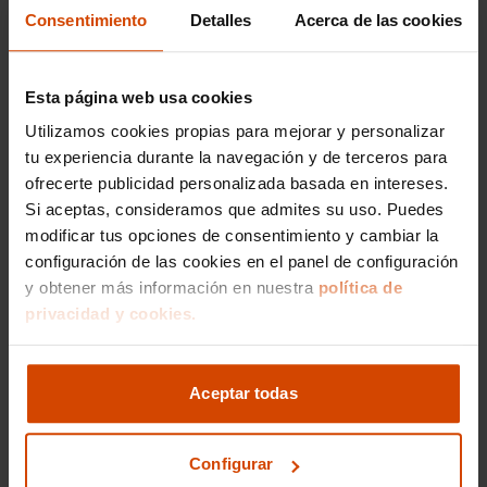
adaptados a las necesidades de cada
Consentimiento
Detalles
Acerca de las cookies
comprador. Esto significa que puedes adquirir el
coche que deseas sin comprometer tu
presupuesto inmediato. Además, con Flexicar,
Esta página web usa cookies
los compradores disfrutan de la tranquilidad
adicional que aportan sus garantías, respaldadas
Utilizamos cookies propias para mejorar y personalizar
por un equipo de expertos que proporcionan
tu experiencia durante la navegación y de terceros para
asesoramiento en cada paso del proceso de
ofrecerte publicidad personalizada basada en intereses.
compra. Comprar un Audi A3 30 TFSI en Murcia
Si aceptas, consideramos que admites su uso. Puedes
nunca ha sido tan seguro y accesible.
modificar tus opciones de consentimiento y cambiar la
configuración de las cookies en el panel de configuración
y obtener más información en nuestra
política de
privacidad y cookies.
Versiones del modelo
AUDI A3 Sedan
AUDI A3 Sportback
Aceptar todas
AUDI A3 Line
AUDI A3 Black
Configurar
AUDI A3 30
AUDI A3 35
AUDI A3 40