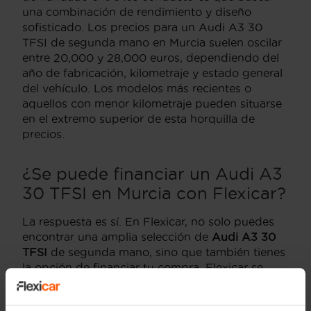
una combinación de rendimiento y diseño
sofisticado. Los precios para un Audi A3 30
TFSI de segunda mano en Murcia suelen oscilar
entre 20,000 y 28,000 euros, dependiendo del
año de fabricación, kilometraje y estado general
del vehículo. Los modelos más recientes o
aquellos con menor kilometraje pueden situarse
en el extremo superior de esta horquilla de
precios.
¿Se puede financiar un Audi A3
30 TFSI en Murcia con Flexicar?
La respuesta es sí. En Flexicar, no solo puedes
encontrar una amplia selección de
Audi A3 30
TFSI
de segunda mano, sino que también tienes
la opción de financiar tu compra. Flexicar se
destaca por su compromiso con la satisfacción
del cliente, ofreciendo planes de financiación