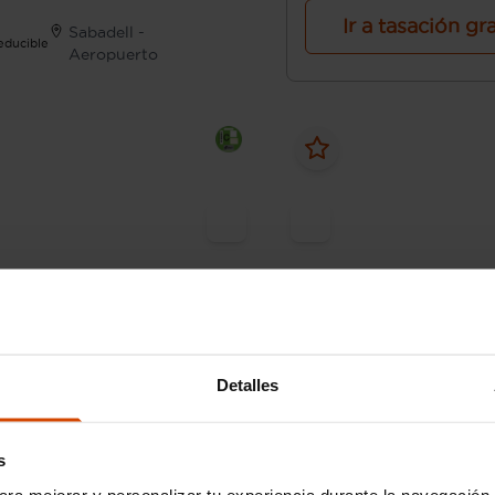
Ir a tasación gr
Sabadell -
Deducible
Aeropuerto
18.490 €
 257 € /mes*
Desde 257 € /mes*
16.490 €
16
Detalles
A3
Audi
A3
ack Advanced 30 TFSI 81kW
Sedan 30 TDI 85kW (116C
)
s
2020
120.950 km
Diés
ara mejorar y personalizar tu experiencia durante la navegación 