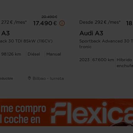
20.490 €
 272 € /mes*
Desde 292 € /mes*
17.490 €
18
A3
Audi
A3
ack 30 TDI 85kW (116CV)
Sportback Advanced 30 T
tronic
98.126 km
Diésel
Manual
2023
67.600 km
Híbrido
enchufa
Bilbao - Iurreta
Deducible