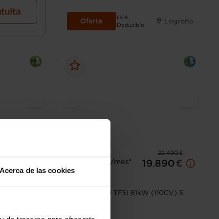
atuita
I.V.A.
Oferta
Logroño
Deducible
18.490 €
22.490 €
Desde 310 € /mes*
.490 €
19.890 €
Acerca de las cookies
Audi
A3
V)
Sportback 30 TFSI 81kW (110CV) S
tronic
el
Manual
y de terceros para ofrecerte