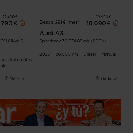
22.490 €
20.990 €
Desde 291 € /mes*
.790 €
18.690 €
Audi
A3
FSI 81kW S
Sportback 30 TDI 85kW (116CV)
2020
88.000 km
Diésel
Manual
 no
Automática
ble
Mataró
Badajoz