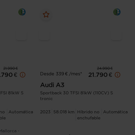
21.990 €
24.990 €
Desde 339 € /mes*
.790 €
21.790 €
Audi
A3
FSI 81kW S
Sportback 30 TFSI 81kW (110CV) S
tronic
 no
Automática
2023
58.018 km
Híbrido no
Automática
ble
enchufable
Mallorca -