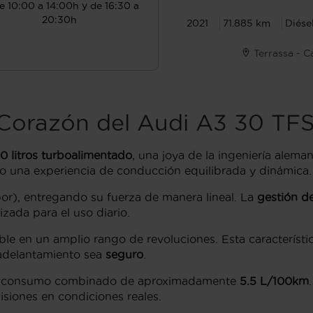
e 10:00 a 14:00h y de 16:30 a
20:30h
2021
71.885 km
Diése
Terrassa - C
l Corazón del Audi A3 30 TFS
.0 litros turboalimentado
, una joya de la ingeniería alem
 una experiencia de conducción equilibrada y dinámica.
or), entregando su fuerza de manera lineal. La
gestión de
zada para el uso diario.
ible en un amplio rango de revoluciones. Esta característi
 adelantamiento sea
seguro
.
 consumo combinado de aproximadamente
5.5 L/100km
siones en condiciones reales.