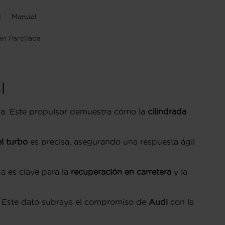
l
Manual
an Parellada
I
ana. Este propulsor demuestra cómo la
cilindrada
l turbo
es precisa, asegurando una respuesta ágil
ca es clave para la
recuperación en carretera
y la
. Este dato subraya el compromiso de
Audi
con la