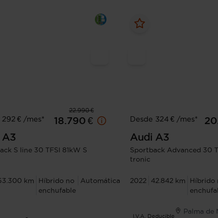
22.990 €
 292 € /mes*
Desde 324 € /mes*
18.790 €
20
A3
Audi
A3
ack S line 30 TFSI 81kW S
Sportback Advanced 30 T
tronic
53.300 km
Híbrido no
Automática
2022
42.842 km
Híbrido
enchufable
enchufa
Palma de 
I.V.A. Deducible