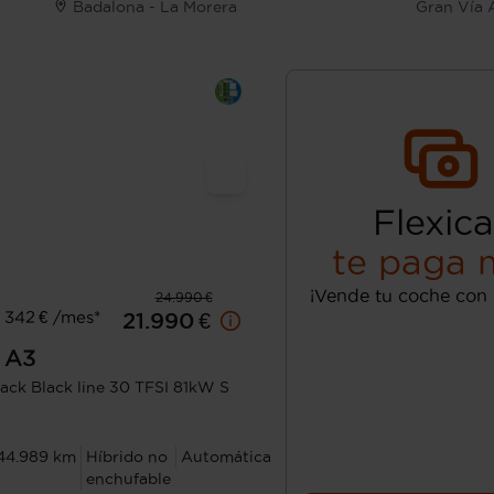
Badalona - La Morera
Gran Vía 
Flexica
te paga 
¡Vende tu coche con 
24.990 €
 342 € /mes*
21.990 €
A3
ack Black line 30 TFSI 81kW S
44.989 km
Híbrido no
Automática
enchufable