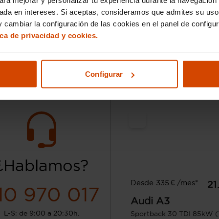
70.442 km
Gasolina
Manual
sada en intereses. Si aceptas, consideramos que admites su uso
 cambiar la configuración de las cookies en el panel de configu
ica de privacidad y cookies.
Pamplona -
Deducible
Aranguren
Configurar
¿Hablamos?
Desde 335 € /mes*
21
10 970 017
Audi
A3
L-S: de 9:00 a 20:30h.
Sportback 30 TDI 85kW (