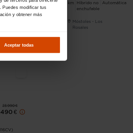
2023
92.686 km
Híbrido no
Automática
. Puedes modificar tus
enchufable
ración y obtener más
Móstoles - Los
I.V.A. Deducible
Jerez
Rosales
Aceptar todas
23.990 €
.490 €
116CV)