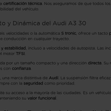
sa
certificación técnica
. Nos aseguramos de que todos los
bilidad del vehículo.
to y Dinámica del Audi A3 30
eis velocidades o la automática
S tronic
, ofrece un tacto
de conducción en cualquier trayecto.
y estabilidad
, incluso a velocidades de autopista. Las in
el motor
TFSI
.
itada por un tamaño compacto y una dirección
directa
. Su
os con
confianza
.
, una marca distintiva de
Audi
. La suspensión filtra efica
empre con la
seguridad
como prioridad.
ite su acceso a la mayoría de las ciudades. Es un vehícul
anteniendo su
valor funcional
.