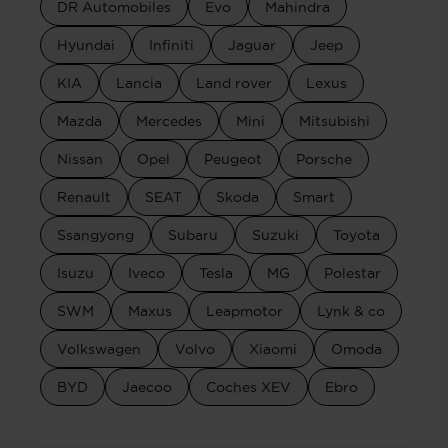
DR Automobiles
Evo
Mahindra
Hyundai
Infiniti
Jaguar
Jeep
KIA
Lancia
Land rover
Lexus
Mazda
Mercedes
Mini
Mitsubishi
Nissan
Opel
Peugeot
Porsche
Renault
SEAT
Skoda
Smart
Ssangyong
Subaru
Suzuki
Toyota
Isuzu
Iveco
Tesla
MG
Polestar
SWM
Maxus
Leapmotor
Lynk & co
Volkswagen
Volvo
Xiaomi
Omoda
BYD
Jaecoo
Coches XEV
Ebro