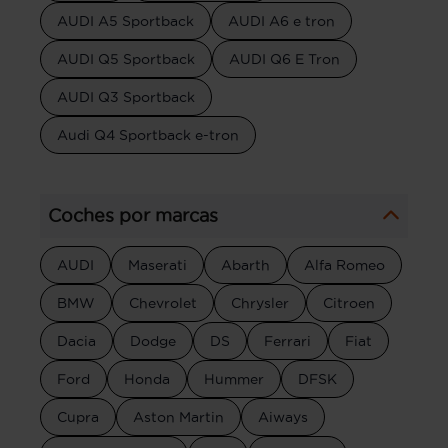
AUDI A5 Sportback
AUDI A6 e tron
AUDI Q5 Sportback
AUDI Q6 E Tron
AUDI Q3 Sportback
Audi Q4 Sportback e-tron
Coches por marcas
AUDI
Maserati
Abarth
Alfa Romeo
BMW
Chevrolet
Chrysler
Citroen
Dacia
Dodge
DS
Ferrari
Fiat
Ford
Honda
Hummer
DFSK
Cupra
Aston Martin
Aiways