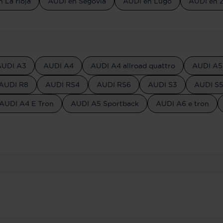
 La rioja
AUDI en Segovia
AUDI en Lugo
AUDI en 
AUDI A3
AUDI A4
AUDI A4 allroad quattro
AUDI A5
AUDI R8
AUDI RS4
AUDI RS6
AUDI S3
AUDI S
AUDI A4 E Tron
AUDI A5 Sportback
AUDI A6 e tron