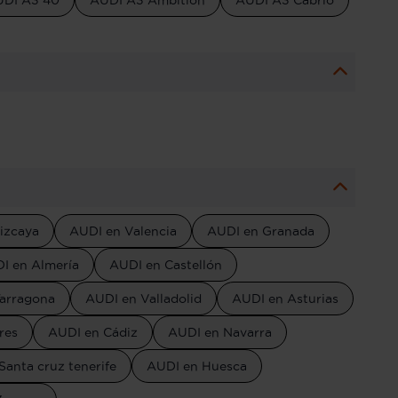
DI A3 40
AUDI A3 Ambition
AUDI A3 Cabrio
izcaya
AUDI en Valencia
AUDI en Granada
I en Almería
AUDI en Castellón
arragona
AUDI en Valladolid
AUDI en Asturias
res
AUDI en Cádiz
AUDI en Navarra
Santa cruz tenerife
AUDI en Huesca