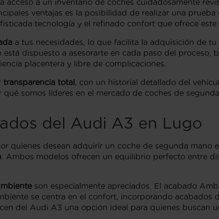
za acceso a un inventario de coches cuidadosamente rev
ncipales ventajas es la posibilidad de realizar una prueb
fisticada tecnología y el refinado confort que ofrece este 
tada
a tus necesidades, lo que facilita la adquisición de t
está dispuesto a asesorarte en cada paso del proceso, b
ncia placentera y libre de complicaciones.
r
transparencia total
, con un historial detallado del vehícu
r qué somos líderes en el mercado de coches de segund
bados del Audi A3 en Lugo
r quienes desean adquirir un coche de segunda mano en
n
. Ambos modelos ofrecen un equilibrio perfecto entre di
mbiente
son especialmente apreciados. El acabado Ambit
 Ambiente se centra en el confort, incorporando acabados
acen del Audi A3 una opción ideal para quienes buscan 