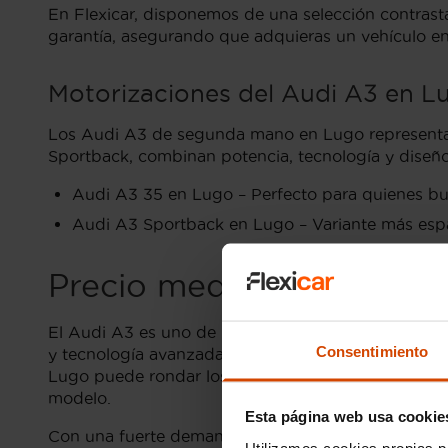
En Flexicar, disponemos de una selección contras
garantía, asegurando que adquieras un vehículo en
Motorizaciones del Audi A3 en L
Los Audi A3 de segunda mano en Lugo representan
Sportback, combinan potencia, tecnología y diseñ
Audi A3 35 en Lugo – Perfecto para quienes busc
Audi A3 Sportback en Lugo – Variante más espaci
Precio medio de los Au
El Audi A3 es uno de los vehículos compactos má
Consentimiento
y tecnología avanzada lo convierte en una opción
Lugo puede rondar los 18,000 a 22,000 euros, depen
modelo.
Esta página web usa cookie
Con una fuerte demanda en el mercado de coches u
Utilizamos cookies propias p