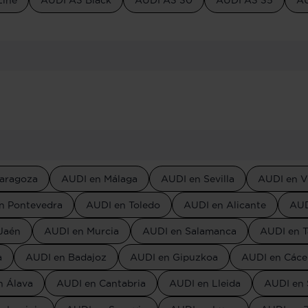
Line
AUDI A3 Black
AUDI A3 30
AUDI A3 35
AU
aragoza
AUDI en Málaga
AUDI en Sevilla
AUDI en V
n Pontevedra
AUDI en Toledo
AUDI en Alicante
AUD
Jaén
AUDI en Murcia
AUDI en Salamanca
AUDI en T
a
AUDI en Badajoz
AUDI en Gipuzkoa
AUDI en Cáce
n Álava
AUDI en Cantabria
AUDI en Lleida
AUDI en 