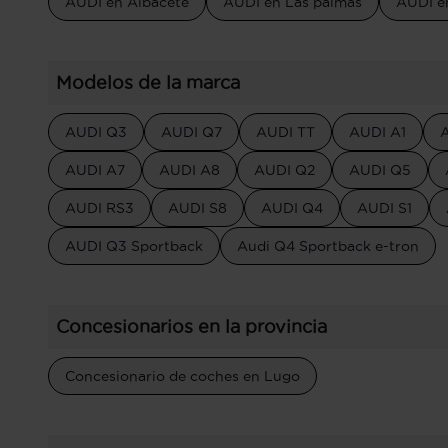
AUDI en Albacete
AUDI en Las palmas
AUDI en
Modelos de la marca
AUDI Q3
AUDI Q7
AUDI TT
AUDI A1
AUDI A7
AUDI A8
AUDI Q2
AUDI Q5
AUDI RS3
AUDI S8
AUDI Q4
AUDI S1
AUDI Q3 Sportback
Audi Q4 Sportback e-tron
Concesionarios en la provincia
Concesionario de coches en Lugo