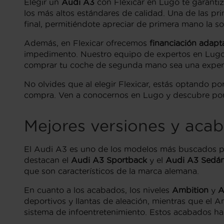
Elegir un
Audi A3
con Flexicar en Lugo te garanti
los más altos estándares de calidad. Una de las pri
final, permitiéndote apreciar de primera mano la so
Además, en Flexicar ofrecemos
financiación adap
impedimento. Nuestro equipo de expertos en Lugo 
comprar tu coche de segunda mano sea una experie
No olvides que al elegir Flexicar, estás optando po
compra. Ven a conocernos en Lugo y descubre po
Mejores versiones y aca
El Audi A3 es uno de los modelos más buscados po
destacan el
Audi A3 Sportback
y el
Audi A3 Sedá
que son característicos de la marca alemana.
En cuanto a los acabados, los niveles
Ambition
y
A
deportivos y llantas de aleación, mientras que el
sistema de infoentretenimiento. Estos acabados h