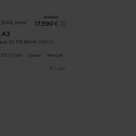
19.690 €
 274 € /mes*
17.590 €
A3
ack 30 TDI 85kW (116CV)
113.177 km
Diésel
Manual
Lugo