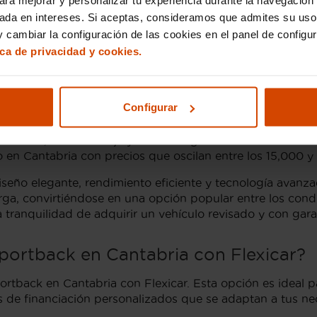
ueden estar seguros de acceder a vehículos meticulosamen
sada en intereses. Si aceptas, consideramos que admites su uso
r asesoramiento por expertos en la adquisición del
Audi 
 cambiar la configuración de las cookies en el panel de configu
 excelente oportunidad para disfrutar de uno de los comp
ica de privacidad y cookies.
rtback de segunda mano en 
Configurar
a mano en Cantabria, encontrarás una amplia variedad de
ación, el kilometraje y el estado general del vehículo. 
n Cantabria con precios que oscilan entre los 15,000 y 
seño elegante, rendimiento eficiente y tecnología avanza
arga, convirtiéndose en una opción popular entre los co
a tranquilidad de adquirir un vehículo revisado y con gara
portback en Cantabria con Flexicar?
portback en Cantabria con Flexicar. Esta opción es ideal
nes de financiación personalizados que se adaptan a tus 