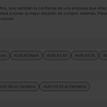
eños, sino también la confianza de una empresa que ofrece
ará a tomar la mejor decisión de compra. Además, Flexica
versión.
Line
AUDI A3 Black
AUDI A3 30
AUDI A3 35
AU
AUDI Q5 en Cantabria
AUDI A3 30 en Cantabria