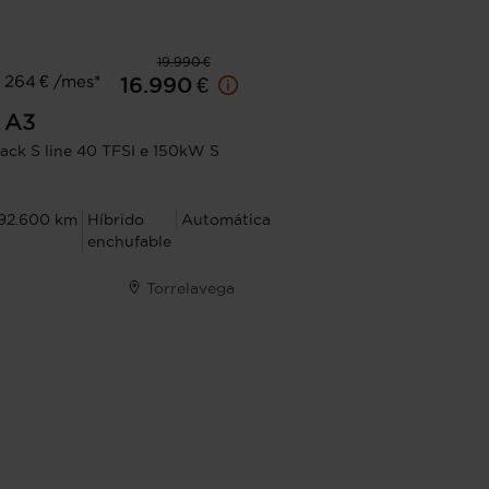
19.990 €
 264 € /mes*
16.990 €
A3
ack S line 40 TFSI e 150kW S
92.600 km
Híbrido
Automática
enchufable
Torrelavega