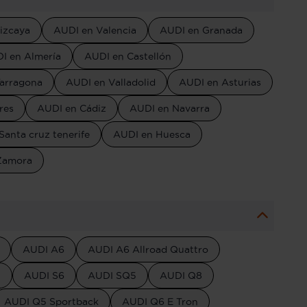
izcaya
AUDI en Valencia
AUDI en Granada
I en Almería
AUDI en Castellón
arragona
AUDI en Valladolid
AUDI en Asturias
res
AUDI en Cádiz
AUDI en Navarra
Santa cruz tenerife
AUDI en Huesca
Zamora
AUDI A6
AUDI A6 Allroad Quattro
5
AUDI S6
AUDI SQ5
AUDI Q8
AUDI Q5 Sportback
AUDI Q6 E Tron