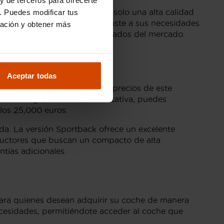
te revisados, ofreciendo no solo una alta calidad
. Puedes modificar tus
A3 Sportback
ideal que se ajuste a sus necesidades
ración y obtener más
actos más versátiles y apreciados del mercado.
Cantabria
Aceptar todas
 opciones en Flexicar. Los precios de este
Sin embargo, de manera orientativa, puedes
los 25,000 euros.
da. La versión Sportback ofrece un excelente
nductores que buscan un compacto de alta
ntías adicionales.
 para quienes desean adquirir su coche de manera
necesidades, permitiéndote acceder al coche que