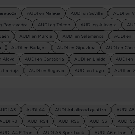
aragoza
AUDI en Málaga
AUDI en Sevilla
AUDI en V
n Pontevedra
AUDI en Toledo
AUDI en Alicante
AUD
Jaén
AUDI en Murcia
AUDI en Salamanca
AUDI en T
a
AUDI en Badajoz
AUDI en Gipuzkoa
AUDI en Cáce
n Álava
AUDI en Cantabria
AUDI en Lleida
AUDI en 
 La rioja
AUDI en Segovia
AUDI en Lugo
AUDI en 
AUDI A3
AUDI A4
AUDI A4 allroad quattro
AUDI A5
AUDI R8
AUDI RS4
AUDI RS6
AUDI S3
AUDI S
AUDI A4 E Tron
AUDI A5 Sportback
AUDI A6 e tron