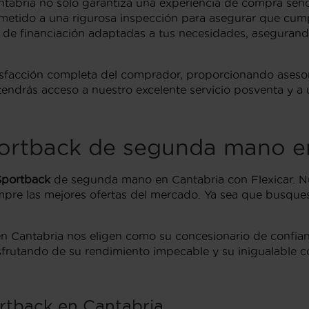
tabria no solo garantiza una experiencia de compra senci
ometido a una rigurosa inspección para asegurar que cump
e financiación adaptadas a tus necesidades, asegurand
tisfacción completa del comprador, proporcionando aseso
 tendrás acceso a nuestro excelente servicio posventa y a
ortback de segunda mano en
Sportback
de segunda mano en Cantabria con Flexicar. Nue
siempre las mejores ofertas del mercado. Ya sea que busqu
 Cantabria nos eligen como su concesionario de confianza
rutando de su rendimiento impecable y su inigualable con
rtback en Cantabria