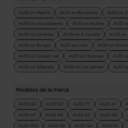
AUDI en Madrid
AUDI en Barcelona
AUDI en Z
AUDI en Islas baleares
AUDI en Huelva
AUDI e
AUDI en Córdoba
AUDI en A Coruña
AUDI en 
AUDI en Burgos
AUDI en León
AUDI en Giron
AUDI en Ciudad real
AUDI en Ourense
AUDI e
AUDI en Albacete
AUDI en Las palmas
AUDI en
Modelos de la marca
AUDI Q3
AUDI Q7
AUDI TT
AUDI A1
AUDI A7
AUDI A8
AUDI Q2
AUDI Q5
AUDI RS3
AUDI S8
AUDI Q4
AUDI S1