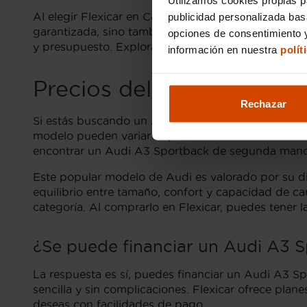
Al elegir Flexicar en Cantabria, los compradores p
publicidad personalizada ba
garantizada, sino también la posibilidad de obtene
opciones de consentimiento y
y presupuesto. Explorar estas opciones ofrece una
información en nuestra
polít
Precios del Audi A3 Spo
Rechazar
Si estás buscando un Audi A3 Sportback de segund
modelo pueden variar dependiendo del año de fabric
encontrar un Audi A3 Sportback de segunda mano e
Este popular modelo de Audi es valorado por su di
equilibrio entre tamaño, confort y capacidad de c
categoría. Al comprarlo en Flexicar, puedes tener l
¿Se puede financiar un Audi A3 S
La respuesta es sí, puedes financiar un Audi A3 S
sencilla y sin complicaciones. Flexicar ofrece pla
deseas con facilidades de pago.