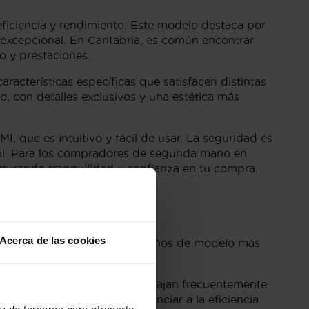
ficiencia y rendimiento. Este modelo destaca por
 excepcional. En Cantabria, es común encontrar
o y prestaciones.
aracterísticas específicas que satisfacen distintas
, con detalles exclusivos y una estética más
 que es intuitivo y fácil de usar. La seguridad es
arril. Para los compradores de segunda mano en
egurando tranquilidad y confianza en tu compra.
tabria
Acerca de las cookies
 Sportback
. Además de los años de modelo más
alizadas en los últimos años.
stible, ideal para quienes viajan frecuentemente
na mayor potencia sin renunciar a la eficiencia.
y de terceros para ofrecerte