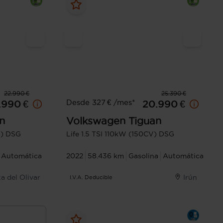
22.990 €
25.390 €
Desde 327 € /mes*
.990 €
20.990 €
n
Volkswagen
Tiguan
V) DSG
Life 1.5 TSI 110kW (150CV) DSG
Automática
2022
58.436 km
Gasolina
Automática
a del Olivar
Irún
I.V.A. Deducible