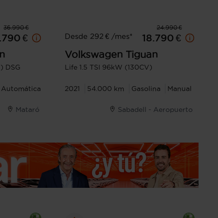
36.990 €
24.990 €
Desde 292 € /mes*
.790 €
18.790 €
n
Volkswagen
Tiguan
V) DSG
Life 1.5 TSI 96kW (130CV)
Automática
2021
54.000 km
Gasolina
Manual
Mataró
Sabadell - Aeropuerto