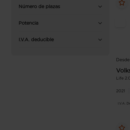
Número de plazas
Potencia
I.V.A. deducible
Desde
Volk
Life 2
2021
I.V.A. 