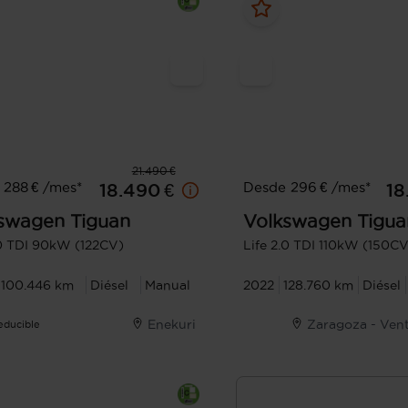
21.490 €
 288 € /mes*
Desde 296 € /mes*
18.490 €
18
swagen
Tiguan
Volkswagen
Tigua
.0 TDI 90kW (122CV)
Life 2.0 TDI 110kW (150C
100.446 km
Diésel
Manual
2022
128.760 km
Diésel
Enekuri
Zaragoza - Vent
Deducible