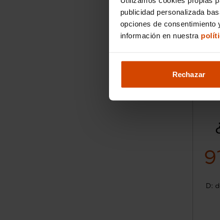
publicidad personalizada ba
opciones de consentimiento y
información en nuestra
polít
Rechazar
9
D: d