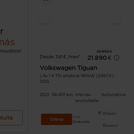
r
más
nosotros!
25.890 €
Desde 341 € /mes*
21.890 €
Volkswagen
Tiguan
Life 1.4 TSI eHybrid 180kW (245CV)
DSG
2021
56.472 km
Híbrido
Automática
enchufable
Bilbao
atuita
I.V.A.
Oferta
-
Deducible
Basauri