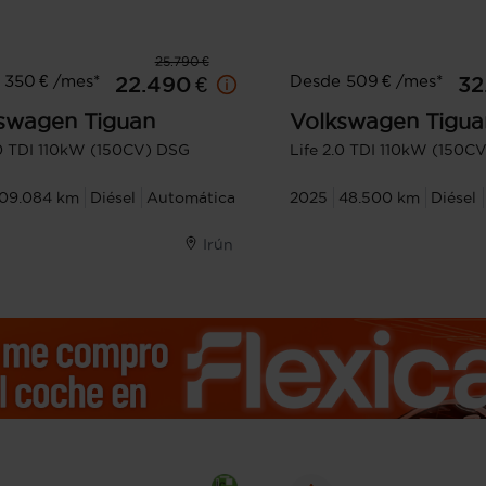
25.790 €
 350 € /mes*
Desde 509 € /mes*
22.490 €
32
swagen
Tiguan
Volkswagen
Tigua
.0 TDI 110kW (150CV) DSG
Life 2.0 TDI 110kW (150C
109.084 km
Diésel
Automática
2025
48.500 km
Diésel
Irún