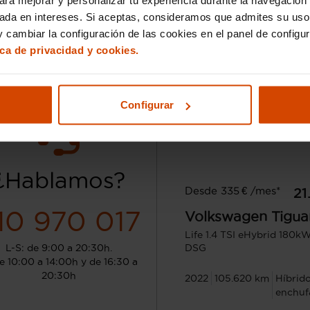
sada en intereses. Si aceptas, consideramos que admites su uso
 cambiar la configuración de las cookies en el panel de configu
ica de privacidad y cookies.
Configurar
¿Hablamos?
Desde 335 € /mes*
21
10 970 017
Volkswagen
Tigua
Life 1.4 TSI eHybrid 180
L-S: de 9:00 a 20:30h.
DSG
e 10:00 a 14:00h y de 16:30 a
20:30h
2022
105.620 km
Híbrid
enchuf