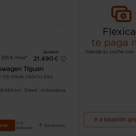
Flexica
te paga 
¡Vende tu coche con 
25.490 €
 335 € /mes*
21.490 €
swagen
Tiguan
.0 TDI 110kW (150CV) DSG
68.050 km
Diésel
Automática
Ir a tasación gr
I.V.A.
erta
Barakaldo
Deducible