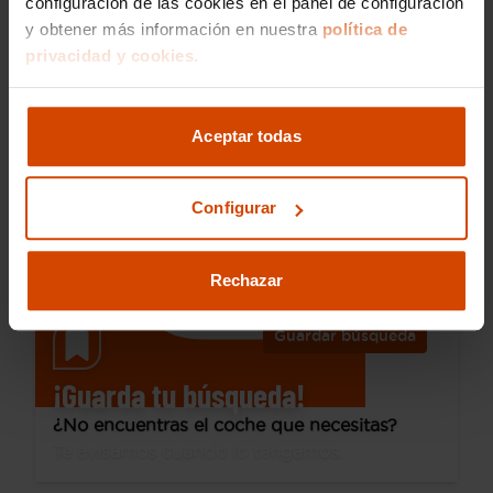
configuración de las cookies en el panel de configuración
y obtener más información en nuestra
política de
15.990 €
privacidad y cookies.
Desde 210 € /mes*
13.490 €
Volkswagen
T-Cross
Aceptar todas
Advance 1.0 TSI 81kW (110CV)
2023
101.943 km
Gasolina
Manual
Configurar
Fuenlabrada
Rechazar
Guardar búsqueda
¡Guarda tu búsqueda!
¿No encuentras el coche que necesitas?
Te avisamos cuando lo tengamos.