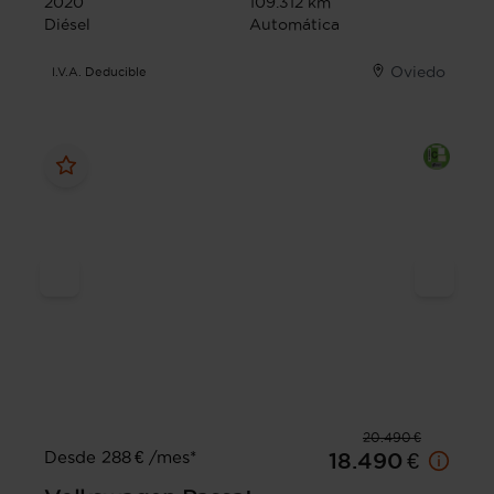
2020
109.312 km
Diésel
Automática
Oviedo
I.V.A. Deducible
20.490 €
Desde 288 € /mes*
18.490 €