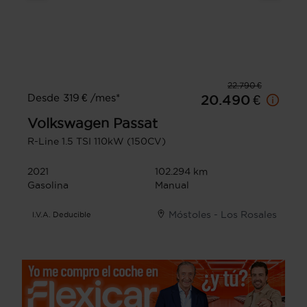
22.790 €
Desde 319 € /mes*
20.490 €
Volkswagen
Passat
R-Line 1.5 TSI 110kW (150CV)
2021
102.294 km
Gasolina
Manual
Móstoles - Los Rosales
I.V.A. Deducible