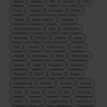
Dacia
Dodge
DS
Ferrari
Fiat
Ford
Honda
Hummer
DFSK
Cupra
Aston Martin
Aiways
DR Automobiles
Evo
Mahindra
Hyundai
Infiniti
Jaguar
Jeep
KIA
Lancia
Land rover
Lexus
Mazda
Mercedes
Mini
Mitsubishi
Nissan
Opel
Peugeot
Porsche
Renault
SEAT
Skoda
Smart
Ssangyong
Subaru
Suzuki
Toyota
Isuzu
Iveco
Tesla
MG
Polestar
SWM
Maxus
Leapmotor
Lynk & co