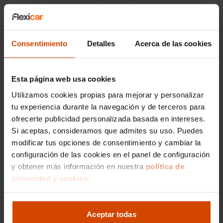
propietario, brindando así tranquilidad y
confianza en cada compra.
Consentimiento
Detalles
Acerca de las cookies
Precio medio de los
Audi A3 de segunda
Esta página web usa cookies
mano en Girona
Utilizamos cookies propias para mejorar y personalizar
tu experiencia durante la navegación y de terceros para
Si estás buscando un Audi A3 de segunda
ofrecerte publicidad personalizada basada en intereses.
mano en Girona, te interesará saber que el
Si aceptas, consideramos que admites su uso. Puedes
precio medio de este modelo puede variar
dependiendo del año de fabricación, el
modificar tus opciones de consentimiento y cambiar la
kilometraje y las características específicas del
configuración de las cookies en el panel de configuración
vehículo. En general, puedes encontrar Audi A3
y obtener más información en nuestra
política de
de ocasión en Girona con precios que oscilan
privacidad y cookies.
entre los 15,000 y 25,000 euros. Estos precios
reflejan la calidad y durabilidad que ofrecen los
vehículos de esta prestigiosa marca alemana,
Aceptar todas
haciendo que el Audi A3 sea una opción muy