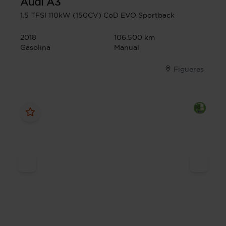
Audi
A3
1.5 TFSI 110kW (150CV) CoD EVO Sportback
2018
106.500 km
Gasolina
Manual
Figueres