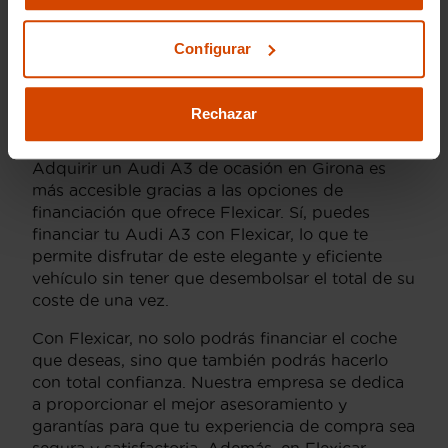
deseada entre los conductores españoles.
Configurar
¿Se puede financiar un Audi A3
de ocasión en Girona con
Rechazar
Flexicar?
Adquirir un Audi A3 de ocasión en Girona es
más accesible gracias a las opciones de
financiación que ofrece Flexicar. Sí, puedes
financiar tu Audi A3 con Flexicar, lo que te
permite disfrutar de este elegante y eficiente
vehículo sin tener que desembolsar el total de su
coste de una vez.
Con Flexicar, no solo podrás financiar el coche
que deseas, sino que también podrás hacerlo
con total confianza. Nuestra empresa se dedica
a proporcionar el mejor asesoramiento y
garantías para que tu experiencia de compra sea
segura y satisfactoria. Además, en Flexicar