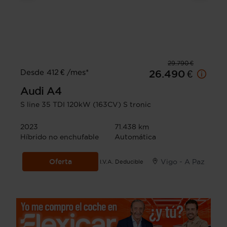
29.790 €
Desde 412 € /mes*
26.490 €
Audi
A4
S line 35 TDI 120kW (163CV) S tronic
2023
71.438 km
Híbrido no enchufable
Automática
Oferta
Vigo - A Paz
I.V.A. Deducible