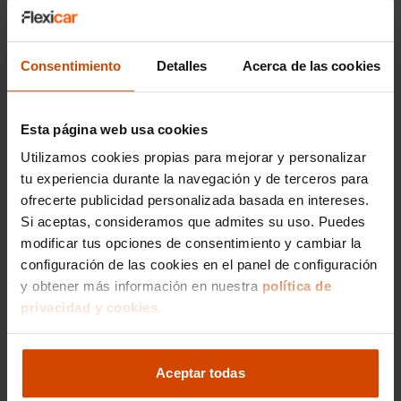
confianza a sus clientes, proporcionando
garantías atractivas que aseguran tu
tranquilidad al adquirir un vehículo de segunda
Consentimiento
Detalles
Acerca de las cookies
mano. Nuestro compromiso es hacer de la
compra de tu Audi A4 S Line una experiencia
sin complicaciones, concentrándonos en ofrecer
transparencia y seguridad en cada paso del
Esta página web usa cookies
proceso.
Utilizamos cookies propias para mejorar y personalizar
tu experiencia durante la navegación y de terceros para
Visítanos en Pontevedra y descubre por qué
Flexicar es la opción preferida para financiar tu
ofrecerte publicidad personalizada basada en intereses.
próximo Audi A4 S Line. Conoce nuestras
Si aceptas, consideramos que admites su uso. Puedes
opciones, recibe el mejor asesoramiento y
modificar tus opciones de consentimiento y cambiar la
conduce el coche de tus sueños con toda
configuración de las cookies en el panel de configuración
confianza.
y obtener más información en nuestra
política de
privacidad y cookies.
Versiones del modelo
Aceptar todas