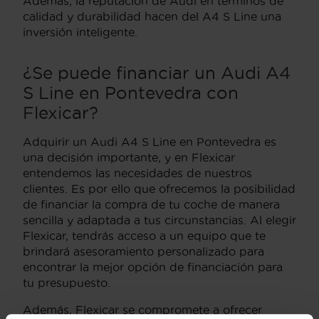
Además, la reputación de Audi en términos de
calidad y durabilidad hacen del A4 S Line una
inversión inteligente.
¿Se puede financiar un Audi A4
S Line en Pontevedra con
Flexicar?
Adquirir un Audi A4 S Line en Pontevedra es
una decisión importante, y en Flexicar
entendemos las necesidades de nuestros
clientes. Es por ello que ofrecemos la posibilidad
de financiar la compra de tu coche de manera
sencilla y adaptada a tus circunstancias. Al elegir
Flexicar, tendrás acceso a un equipo que te
brindará asesoramiento personalizado para
encontrar la mejor opción de financiación para
tu presupuesto.
Además, Flexicar se compromete a ofrecer