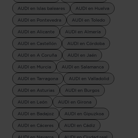
AUDI en Islas baleares
AUDI en Huelva
AUDI en Pontevedra
AUDI en Toledo
AUDI en Alicante
AUDI en Almería
AUDI en Castellón
AUDI en Córdoba
AUDI en A Coruña
AUDI en Jaén
AUDI en Murcia
AUDI en Salamanca
AUDI en Tarragona
AUDI en Valladolid
AUDI en Asturias
AUDI en Burgos
AUDI en León
AUDI en Girona
AUDI en Badajoz
AUDI en Gipuzkoa
AUDI en Cáceres
AUDI en Cádiz
AUDI en Navarra
AUDI en Ciudad real