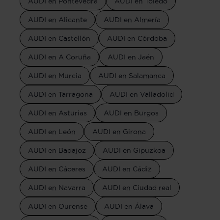
AUDI en Pontevedra
AUDI en Toledo
AUDI en Alicante
AUDI en Almería
AUDI en Castellón
AUDI en Córdoba
AUDI en A Coruña
AUDI en Jaén
AUDI en Murcia
AUDI en Salamanca
AUDI en Tarragona
AUDI en Valladolid
AUDI en Asturias
AUDI en Burgos
AUDI en León
AUDI en Girona
AUDI en Badajoz
AUDI en Gipuzkoa
AUDI en Cáceres
AUDI en Cádiz
AUDI en Navarra
AUDI en Ciudad real
AUDI en Ourense
AUDI en Álava