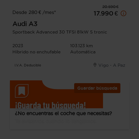
20.590 €
Desde 280 € /mes*
17.990 €
Audi
A3
Sportback Advanced 30 TFSI 81kW S tronic
2023
103.123 km
Híbrido no enchufable
Automática
Vigo - A Paz
I.V.A. Deducible
Guardar búsqueda
¡Guarda tu búsqueda!
¿No encuentras el coche que necesitas?
Te avisamos cuando lo tengamos.