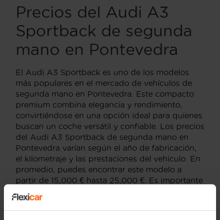
Precios del Audi A3
Sportback de segunda
mano en Pontevedra
El Audi A3 Sportback es uno de los modelos
más populares en el mercado de vehículos de
segunda mano en Pontevedra. Este compacto
premium combina elegancia y rendimiento,
convirtiéndose en una opción ideal para quienes
buscan un coche versátil y confiable. Los precios
del Audi A3 Sportback de segunda mano en
Pontevedra varían según el año de fabricación,
el kilometraje y las prestaciones del vehículo. En
promedio, puedes encontrar este modelo a
partir de 15,000 € hasta 25,000 €. Es importante
tener en cuenta el estado del vehículo y la
procedencia para garantizar una compra segura.