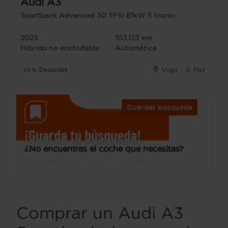
Audi
A3
Sportback Advanced 30 TFSI 81kW S tronic
2023
103.123 km
Híbrido no enchufable
Automática
Vigo - A Paz
I.V.A. Deducible
Guardar búsqueda
¡Guarda tu búsqueda!
¿No encuentras el coche que necesitas?
Te avisamos cuando lo tengamos.
Comprar un Audi A3