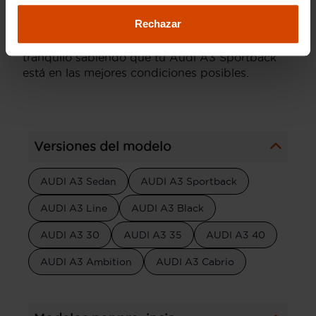
nuestros coches pasan por rigurosos controles
Rechazar
de calidad y ofrecen garantías que aseguran su
óptimo funcionamiento. Así, puedes estar
tranquilo sabiendo que tu Audi A3 Sportback
está en las mejores condiciones posibles.
Versiones del modelo
AUDI A3 Sedan
AUDI A3 Sportback
AUDI A3 Line
AUDI A3 Black
AUDI A3 30
AUDI A3 35
AUDI A3 40
AUDI A3 Ambition
AUDI A3 Cabrio