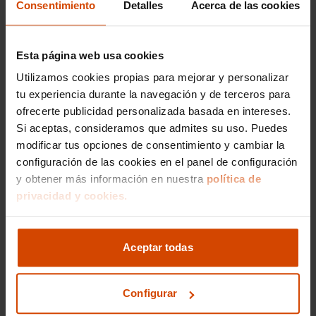
Consentimiento
Detalles
Acerca de las cookies
¿Se puede financiar un Audi A3
Sportback en Pontevedra con
Flexicar?
Esta página web usa cookies
Utilizamos cookies propias para mejorar y personalizar
¡Por supuesto! En Flexicar, ofrecemos opciones
tu experiencia durante la navegación y de terceros para
de financiación para que puedas adquirir un
ofrecerte publicidad personalizada basada en intereses.
Audi A3 Sportback de segunda mano en
Si aceptas, consideramos que admites su uso. Puedes
Pontevedra de manera cómoda y accesible.
Nuestro objetivo es facilitar el proceso de
modificar tus opciones de consentimiento y cambiar la
compra, brindándote una experiencia sencilla y
configuración de las cookies en el panel de configuración
libre de preocupaciones. Contamos con un
y obtener más información en nuestra
política de
equipo de expertos que te asesorará en cada
privacidad y cookies.
paso, asegurándose de que encuentres las
condiciones que mejor se adapten a tus
necesidades.
Aceptar todas
Además, al optar por Flexicar, no solo te
beneficias de nuestras opciones de financiación,
Configurar
sino que también te garantizamos la máxima
confianza a lo largo de todo el proceso. Todos