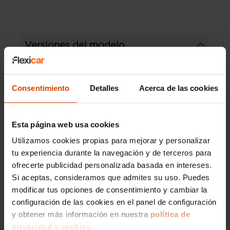
Versiones del modelo
AUDI A3 Sedan
AUDI A3 Sportback
Consentimiento
Detalles
Acerca de las cookies
AUDI A3 Line
AUDI A3 Black
AUDI A3 30
AUDI A3 35
AUDI A3 40
Esta página web usa cookies
AUDI A3 Ambition
AUDI A3 Cabrio
Utilizamos cookies propias para mejorar y personalizar
tu experiencia durante la navegación y de terceros para
ofrecerte publicidad personalizada basada en intereses.
Modelos por provincia
Si aceptas, consideramos que admites su uso. Puedes
modificar tus opciones de consentimiento y cambiar la
AUDI A1 en Pontevedra
configuración de las cookies en el panel de configuración
y obtener más información en nuestra
política de
AUDI A3 en Pontevedra
privacidad y cookies.