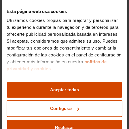
Esta página web usa cookies
AUDI A1 en A Coruña
AUDI A3 en A Coruña
Utilizamos cookies propias para mejorar y personalizar
AUDI A4 en A Coruña
tu experiencia durante la navegación y de terceros para
ofrecerte publicidad personalizada basada en intereses.
AUDI Q2 en A Coruña
Si aceptas, consideramos que admites su uso. Puedes
AUDI Q3 Sportback en A Coruña
modificar tus opciones de consentimiento y cambiar la
configuración de las cookies en el panel de configuración
AUDI Q5 en A Coruña
y obtener más información en nuestra
política de
AUDI TT en A Coruña
privacidad y cookies.
AUDI A6 en A Coruña
AUDI Q5 sportback en A Coruña
Aceptar todas
AUDI A1 Adrenalin en A Coruña
Configurar
AUDI A3 30 en A Coruña
AUDI A3 Sportback en A Coruña
Rechazar