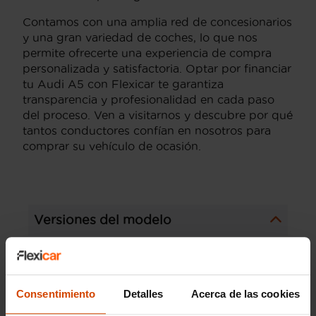
Contamos con una amplia red de concesionarios
y una gran variedad de coches, lo que nos
permite ofrecerte una experiencia de compra
personalizada y satisfactoria. Optar por financiar
tu Audi A5 con Flexicar te garantiza
transparencia y profesionalidad en cada paso
del proceso. Ven a visitarnos y descubre por qué
tantos conductores confían en nosotros para
comprar su vehículo de ocasión.
Versiones del modelo
AUDI A5 Line
AUDI A5 Advanced
Consentimiento
Detalles
Acerca de las cookies
Modelos por provincia