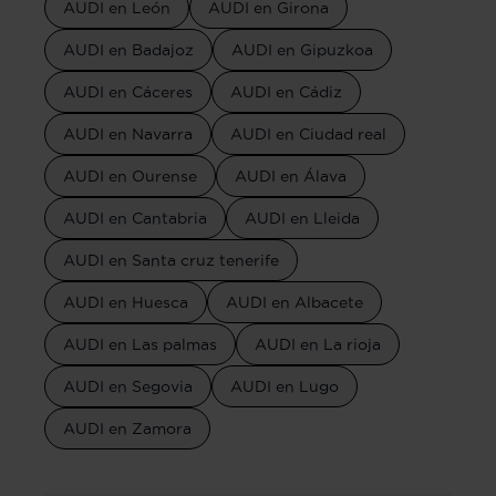
AUDI en León
AUDI en Girona
AUDI en Badajoz
AUDI en Gipuzkoa
AUDI en Cáceres
AUDI en Cádiz
AUDI en Navarra
AUDI en Ciudad real
AUDI en Ourense
AUDI en Álava
AUDI en Cantabria
AUDI en Lleida
AUDI en Santa cruz tenerife
AUDI en Huesca
AUDI en Albacete
AUDI en Las palmas
AUDI en La rioja
AUDI en Segovia
AUDI en Lugo
AUDI en Zamora