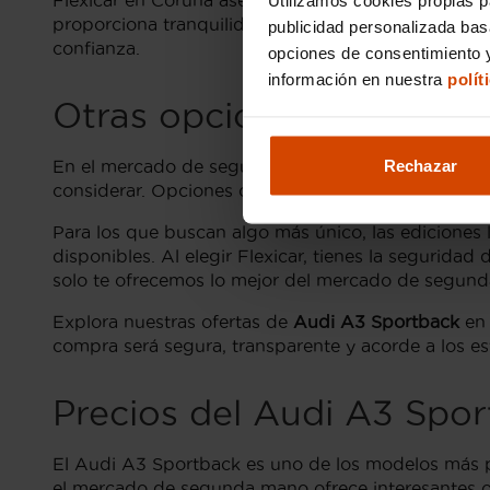
Flexicar en Coruña asegura que todos los
Audi A3
proporciona tranquilidad. Así, si estás buscando 
publicidad personalizada ba
confianza.
opciones de consentimiento y
información en nuestra
polít
Otras opciones a compra
Rechazar
En el mercado de segunda mano en Coruña, no sol
considerar. Opciones como el
Audi A3 Sportback 
Para los que buscan algo más único, las ediciones
disponibles. Al elegir Flexicar, tienes la segurida
solo te ofrecemos lo mejor del mercado de segun
Explora nuestras ofertas de
Audi A3 Sportback
en 
compra será segura, transparente y acorde a los es
Precios del Audi A3 Sp
El Audi A3 Sportback es uno de los modelos más po
el mercado de segunda mano ofrece interesantes o