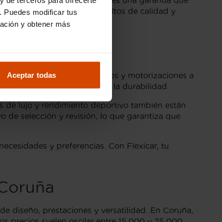
, ofreciendo a los compradores una garantía que
en con los estándares más altos de calidad y
. Puedes modificar tus
ración y obtener más
ruña
Aceptar todas
ama diversificada de acabados y motorizaciones a
s priorizan la eficiencia y la durabilidad.
s de lujo y rendimiento deportivo también están
o de selección y revisión, lo que garantiza que
ecesidades y preferencias. Con Flexicar, tu
 Coruña
 diseño, prestaciones y versatilidad. En Coruña,
 precios suelen oscilar entre 15,000 y 25,000