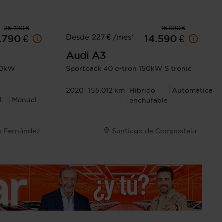
26.790 €
16.590 €
Desde 227 € /mes*
.790 €
14.590 €
Audi
A3
110kW
Sportback 40 e-tron 150kW S tronic
2020
155.012 km
Híbrido
Automática
l
Manual
enchufable
o Fernández
Santiago de Compostela