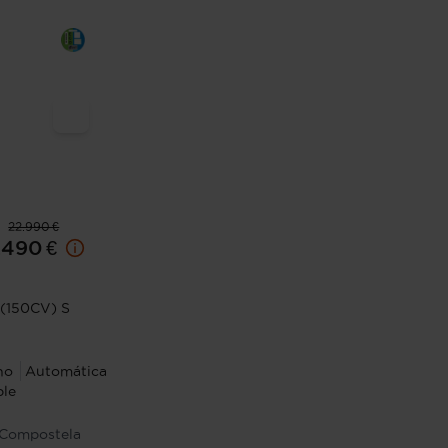
22.990 €
.490 €
 (150CV) S
no
Automática
ble
 Compostela