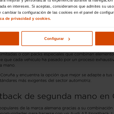
 Sportback
disponibles han sido rigurosamente revisados
un Audi A3 Sportback en Coruña, nuestras opciones cumpl
sada en intereses. Si aceptas, consideramos que admites su uso
 cambiar la configuración de las cookies en el panel de configu
ica de privacidad y cookies.
r Audi A3 Sportback en Co
Configurar
o encontrarás el
Audi A3 Sportback
, sino también una g
30 TFSI
y el
35 TDI
son altamente recomendadas para quiene
 limitadas o con packs especiales que combinan elemento
d de que cada vehículo ha pasado por un proceso exhaustiv
da mano.
Coruña y encuentra la opción que mejor se adapte a tus n
tándares más exigentes del sector automotriz.
ortback de segunda mano en
pulares de la marca alemana gracias a su combinación de
portunidades para hacerse con un Audi A3 Sportback. Los