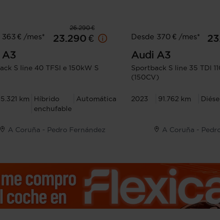
26.290 €
 363 € /mes*
Desde 370 € /mes*
23.290 €
23
A3
Audi
A3
ack S line 40 TFSI e 150kW S
Sportback S line 35 TDI 
(150CV)
5.321 km
Híbrido
Automática
2023
91.762 km
Diése
enchufable
A Coruña - Pedro Fernández
A Coruña - Pedr