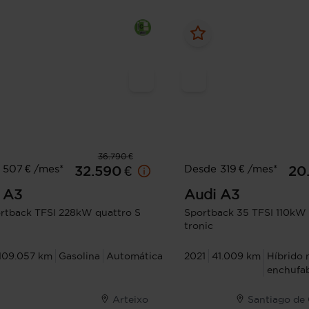
36.790 €
 507 € /mes*
Desde 319 € /mes*
32.590 €
20
A3
Audi
A3
rtback TFSI 228kW quattro S
Sportback 35 TFSI 110kW
tronic
109.057 km
Gasolina
Automática
2021
41.009 km
Híbrido 
enchufa
Arteixo
Santiago de