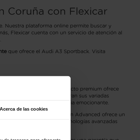
 Coruña con Flexicar
e. Nuestra plataforma online permite buscar y
más, Flexicar cuenta con un servicio de atención al
.
nte
que ofrece el Audi A3 Sportback. Visita
 mano en Coruña. Este compacto premium ofrece
Audi A3 Sportback se encuentran sus variadas
onsumo reducido y una potencia emocionante.
Acerca de las cookies
las más populares. La versión Advanced ofrece un
emás, este modelo incluye tecnologías avanzadas
ión.
y de terceros para ofrecerte