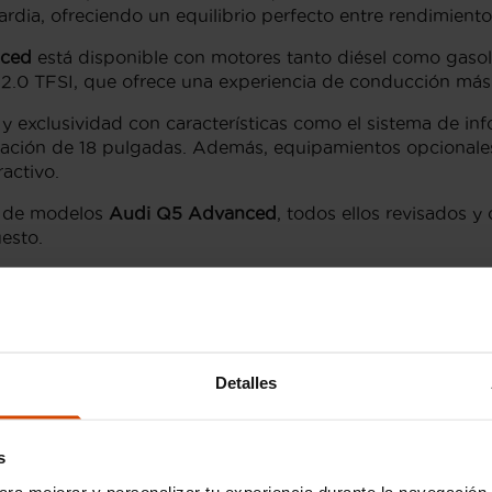
rdia, ofreciendo un equilibrio perfecto entre rendimiento
nced
está disponible con motores tanto diésel como gasol
el 2.0 TFSI, que ofrece una experiencia de conducción más
 exclusividad con características como el sistema de in
aleación de 18 pulgadas. Además, equipamientos opcional
activo.
da de modelos
Audi Q5 Advanced
, todos ellos revisados y
esto.
ar Audi Q5 Advanced en Cor
 puedes explorar otras opciones del mismo modelo a travé
 y una suspensión más dinámica para aquellos que busca
Detalles
tion
ofrece acabados en negro brillante y un equipamient
ambién está disponible el
Audi Q5 híbrido
, ideal para c
s
ara mejorar y personalizar tu experiencia durante la navegación 