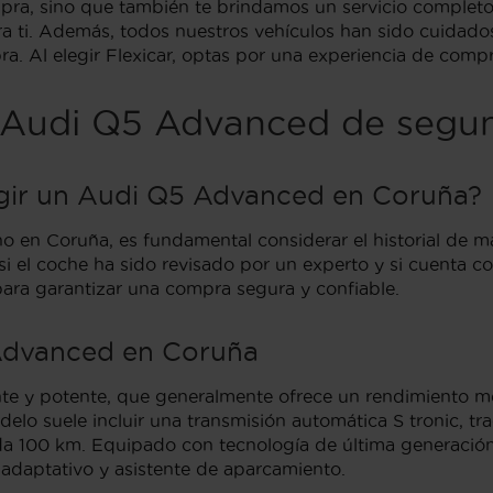
mpra, sino que también te brindamos un servicio complet
a ti. Además, todos nuestros vehículos han sido cuidado
ra. Al elegir Flexicar, optas por una experiencia de comp
e Audi Q5 Advanced de seg
egir un Audi Q5 Advanced en Coruña?
n Coruña, es fundamental considerar el historial de man
r si el coche ha sido revisado por un experto y si cuenta c
para garantizar una compra segura y confiable.
 Advanced en Coruña
te y potente, que generalmente ofrece un rendimiento me
lo suele incluir una transmisión automática S tronic, tr
a 100 km. Equipado con tecnología de última generació
 adaptativo y asistente de aparcamiento.