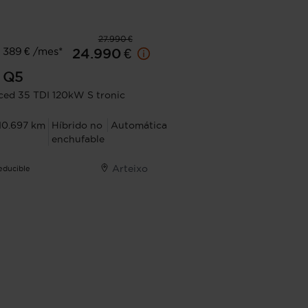
27.990 €
 389 € /mes*
24.990 €
Q5
ed 35 TDI 120kW S tronic
10.697 km
Híbrido no
Automática
enchufable
Arteixo
Deducible