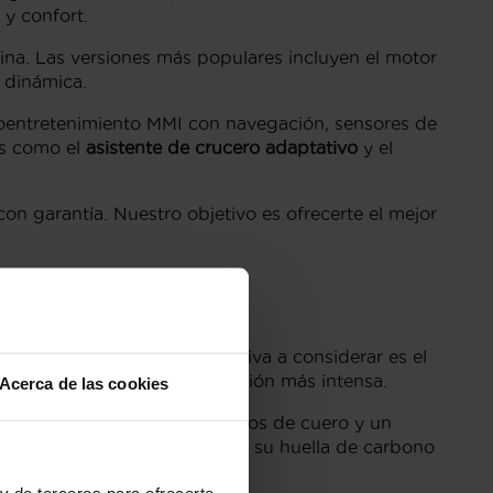
 y confort.
ina. Las versiones más populares incluyen el motor
 dinámica.
foentretenimiento MMI con navegación, sensores de
es como el
asistente de crucero adaptativo
y el
 con garantía. Nuestro objetivo es ofrecerte el mejor
uña
s de Flexicar. Una alternativa a considerar es el
n una experiencia de conducción más intensa.
Acerca de las cookies
o superior, incluyendo asientos de cuero y un
onductores que buscan reducir su huella de carbono
y de terceros para ofrecerte