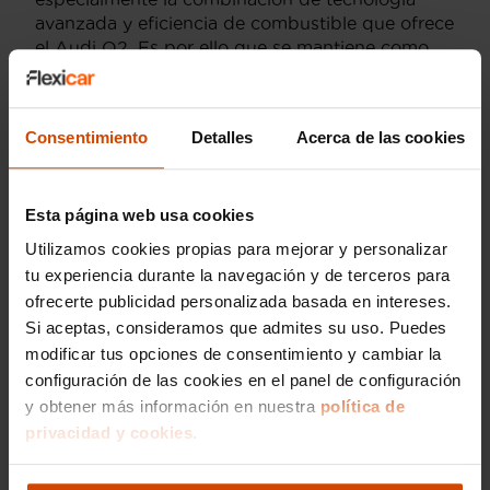
avanzada y eficiencia de combustible que ofrece
el Audi Q2. Es por ello que se mantiene como
una opción atractiva entre quienes buscan un
coche de segunda mano que no comprometa
calidad ni estilo.
Consentimiento
Detalles
Acerca de las cookies
¿Se puede financiar un Audi Q2
de ocasión en León con
Esta página web usa cookies
Flexicar?
Utilizamos cookies propias para mejorar y personalizar
tu experiencia durante la navegación y de terceros para
Si estás considerando comprar un Audi Q2 de
ofrecerte publicidad personalizada basada en intereses.
ocasión en León, Flexicar te ofrece la posibilidad
Si aceptas, consideramos que admites su uso. Puedes
de financiar tu compra para que puedas
modificar tus opciones de consentimiento y cambiar la
disfrutar del coche de tus sueños sin
configuración de las cookies en el panel de configuración
complicaciones. Flexicar proporciona opciones
y obtener más información en nuestra
política de
de financiación adaptadas a tus necesidades,
permitiéndote pagar tu vehículo en cómodas
privacidad y cookies.
mensualidades.