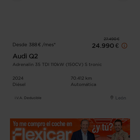
27.490 €
Desde 388 € /mes*
24.990 €
Audi
Q2
Adrenalin 35 TDI 110kW (150CV) S tronic
2024
70.412 km
Diésel
Automática
León
I.V.A. Deducible