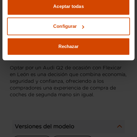
Con Flexicar, no solo obtienes un Audi Q2 con
Aceptar todas
todas las garantías de un coche revisado y con
historial confiable, sino que también te
beneficias de un asesoramiento personalizado
Configurar
durante todo el proceso de compra. Esto
asegura que cada cliente reciba la atención y el
soporte necesarios para hacer una compra
Rechazar
segura y satisfactoria, desde la elección del
coche hasta la entrega del mismo.
Optar por un Audi Q2 de ocasión con Flexicar
en León es una decisión que combina economía,
seguridad y confianza, ofreciendo a los
compradores una experiencia de compra de
coches de segunda mano sin igual.
Versiones del modelo