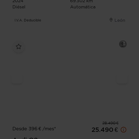
2024
69.302 km
Diésel
Automática
León
I.V.A. Deducible
28.490 €
Desde 396 € /mes*
25.490 €