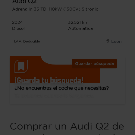
Audi
Q2
Adrenalin 35 TDI 110kW (150CV) S tronic
2024
32.521 km
Diésel
Automática
León
I.V.A. Deducible
Guardar búsqueda
¡Guarda tu búsqueda!
¿No encuentras el coche que necesitas?
Te avisamos cuando lo tengamos.
Comprar un Audi Q2 de