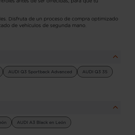
troles antes de ser ofrecidas, para que tu
bles. Disfruta de un proceso de compra optimizado
ercado de vehículos de segunda mano.
AUDI Q3 Sportback Advanced
AUDI Q3 35
eón
AUDI A3 Black en León