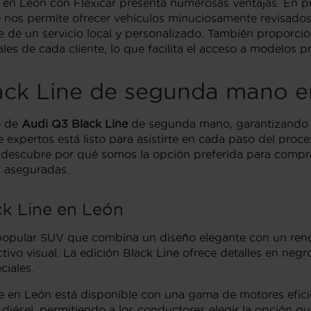
n León con Flexicar presenta numerosas ventajas. En pr
nos permite ofrecer vehículos minuciosamente revisados
rse de un servicio local y personalizado. También propor
ales de cada cliente, lo que facilita el acceso a modelos
ack Line de segunda mano e
o de
Audi Q3 Black Line
de segunda mano, garantizando q
e expertos está listo para asistirte en cada paso del pro
 y descubre por qué somos la opción preferida para comp
n aseguradas.
ck Line en León
 popular SUV que combina un diseño elegante con un ren
ctivo visual. La edición Black Line ofrece detalles en negr
ciales.
e en León está disponible con una gama de motores efici
diésel, permitiendo a los conductores elegir la opción q