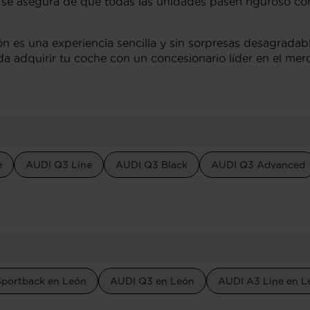
r se asegura de que todas las unidades pasen riguroso con
ón es una experiencia sencilla y sin sorpresas desagrada
nda adquirir tu coche con un concesionario líder en el m
e
AUDI Q3 Line
AUDI Q3 Black
AUDI Q3 Advanced
portback en León
AUDI Q3 en León
AUDI A3 Line en L