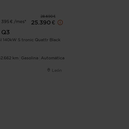
28.690 €
 395 € /mes*
25.390 €
Q3
I 140kW S tronic Quattr Black
62.662 km
Gasolina
Automática
León