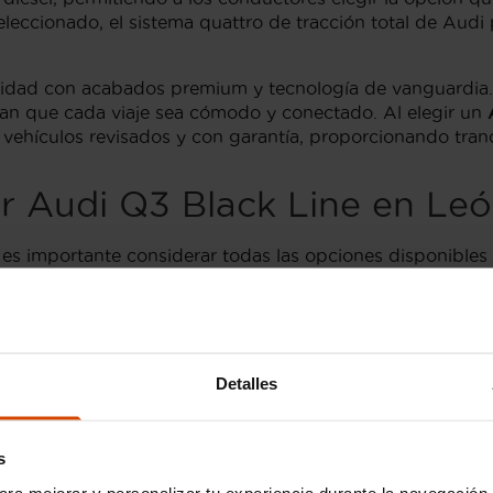
eccionado, el sistema quattro de tracción total de Audi p
alidad con acabados premium y tecnología de vanguardia.
uran que cada viaje sea cómodo y conectado. Al elegir un
e vehículos revisados y con garantía, proporcionando tra
r Audi Q3 Black Line en Le
, es importante considerar todas las opciones disponible
er características adicionales como sistemas de asistenc
 de Audi Q3 Black Line, asegurando que cada vehículo h
ño llamativo y rendimiento confiable, sino también la ga
Detalles
s estándar y S line, también puede ser beneficioso depen
s
ntan sus propios conjuntos de características y precios,
ara mejorar y personalizar tu experiencia durante la navegación 