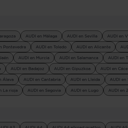
aragoza
AUDI en Málaga
AUDI en Sevilla
AUDI en V
n Pontevedra
AUDI en Toledo
AUDI en Alicante
AUD
Jaén
AUDI en Murcia
AUDI en Salamanca
AUDI en T
a
AUDI en Badajoz
AUDI en Gipuzkoa
AUDI en Cáce
n Álava
AUDI en Cantabria
AUDI en Lleida
AUDI en 
 La rioja
AUDI en Segovia
AUDI en Lugo
AUDI en 
AUDI A3
AUDI A4
AUDI A4 allroad quattro
AUDI A5