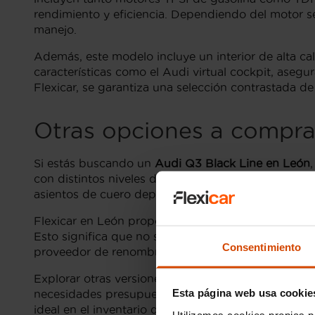
rendimiento y eficiencia. Dependiendo del motor sel
manejo.
Además, este modelo incluye un interior de alta c
características como el Audi virtual cockpit, aseg
Flexicar, se garantiza una selección contrastada d
Otras opciones a compra
Si estás buscando un
Audi Q3 Black Line en León
con distintos niveles de equipamiento pueden ofrec
asientos de cuero deportivos.
Flexicar en León proporciona una amplia variedad
Esto significa que no solo obtienes un SUV de dise
Consentimiento
proveedor de renombre.
Explorar otras versiones del Q3, como las edicione
Esta página web usa cookie
necesidades presupuestarias. Estas versiones prese
ideal en el inventario de Flexicar.
Utilizamos cookies propias p