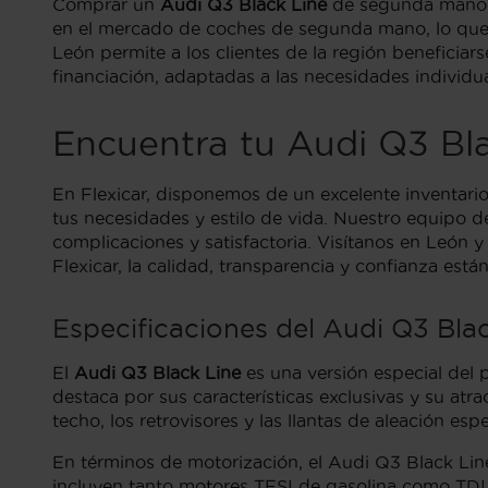
Comprar un
Audi Q3 Black Line
de segunda mano e
en el mercado de coches de segunda mano, lo que 
León permite a los clientes de la región beneficia
financiación, adaptadas a las necesidades individu
Encuentra tu Audi Q3 Bl
En Flexicar, disponemos de un excelente inventari
tus necesidades y estilo de vida. Nuestro equipo d
complicaciones y satisfactoria. Visítanos en León
Flexicar, la calidad, transparencia y confianza está
Especificaciones del Audi Q3 Bla
El
Audi Q3 Black Line
es una versión especial del
destaca por sus características exclusivas y su atra
techo, los retrovisores y las llantas de aleación espe
En términos de motorización, el Audi Q3 Black Lin
incluyen tanto motores TFSI de gasolina como TDI 