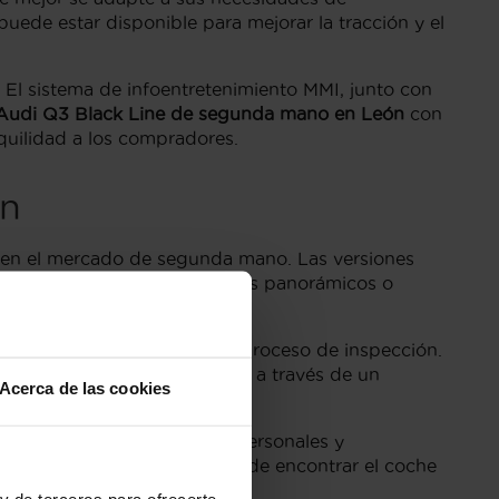
uede estar disponible para mejorar la tracción y el
 El sistema de infoentretenimiento MMI, junto con
Audi Q3 Black Line de segunda mano en León
con
nquilidad a los compradores.
ón
s en el mercado de segunda mano. Las versiones
ia al conductor, techos solares panorámicos o
aya pasado por un riguroso proceso de inspección.
rantía y confianza de comprar a través de un
Acerca de las cookies
diendo de tus preferencias personales y
 aumentando la probabilidad de encontrar el coche
y de terceros para ofrecerte