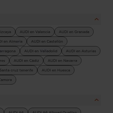
izcaya
AUDI en Valencia
AUDI en Granada
I en Almería
AUDI en Castellón
arragona
AUDI en Valladolid
AUDI en Asturias
res
AUDI en Cádiz
AUDI en Navarra
Santa cruz tenerife
AUDI en Huesca
Zamora
AUDI A6
AUDI A6 Allroad Quattro