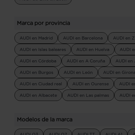
Marca por provincia
AUDI en Madrid
AUDI en Barcelona
AUDI en Z
AUDI en Islas baleares
AUDI en Huelva
AUDI e
AUDI en Córdoba
AUDI en A Coruña
AUDI en 
AUDI en Burgos
AUDI en León
AUDI en Giron
AUDI en Ciudad real
AUDI en Ourense
AUDI e
AUDI en Albacete
AUDI en Las palmas
AUDI en
Modelos de la marca
AUDI Q3
AUDI Q7
AUDI TT
AUDI A1