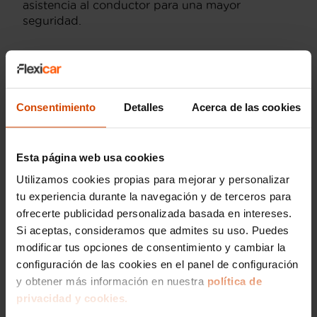
asistencia al conductor para una mayor
seguridad.
Otras opciones a
comprar Audi Q3
Consentimiento
Detalles
Acerca de las cookies
Advanced en Granada
Además del Audi Q3 Advanced, en
Granada
Esta página web usa cookies
puede encontrar otras versiones del Q3 que
Utilizamos cookies propias para mejorar y personalizar
podrían ajustarse a sus necesidades. El Audi Q3
tu experiencia durante la navegación y de terceros para
Sport y el Q3 S line son alternativas muy
populares, cada una con características únicas
ofrecerte publicidad personalizada basada en intereses.
que se adaptan a diferentes preferencias de
Si aceptas, consideramos que admites su uso. Puedes
compra. El Q3 Sport ofrece un enfoque más
modificar tus opciones de consentimiento y cambiar la
dinámico, mientras que el S line acentúa el
configuración de las cookies en el panel de configuración
diseño deportivo.
y obtener más información en nuestra
política de
privacidad y cookies.
En
Flexicar
, nos aseguramos de que nuestros