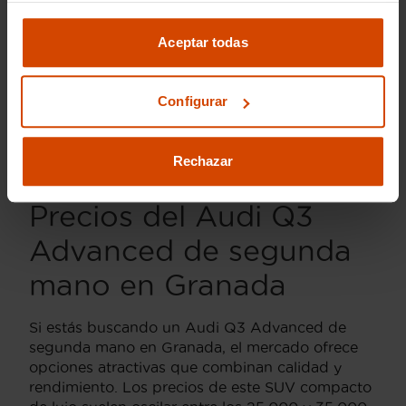
vehículos se presenten con la mejor relación
calidad-precio. Todos nuestros
Audi Q3
Advanced de segunda mano
han sido
Aceptar todas
sometidos a rigurosos controles de calidad,
garantizando tranquilidad y satisfacción en su
compra. Si estás en Granada y buscas un Audi
Configurar
Q3 Advanced, visita nuestras instalaciones para
conocer la mejor oferta de coches de segunda
mano.
Rechazar
Precios del Audi Q3
Advanced de segunda
mano en Granada
Si estás buscando un Audi Q3 Advanced de
segunda mano en Granada, el mercado ofrece
opciones atractivas que combinan calidad y
rendimiento. Los precios de este SUV compacto