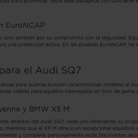
cidad para acomodar hasta siete pasajeros con suficiente 
ión EuroNCAP
o, sino también por su compromiso con la seguridad. Equ
gura una protección activa. En las pruebas EuroNCAP, ha lo
para el Audi SQ7
ativas para quienes buscan características similares al A
es viables para aquellos interesados en SUV de gama a
ayenne y BMW X5 M
 directos del Audi SQ7, cada uno ofreciendo su propia i
, mientras que el X5 M ofrece un excepcional equilibrio 
mentar y comparar personalmente estas fascinantes opci