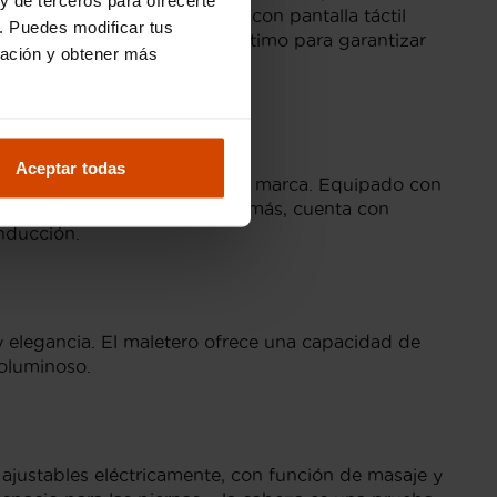
e entretenimiento avanzado con pantalla táctil
. Puedes modificar tus
 elementos esté en estado óptimo para garantizar
ración y obtener más
portivo
Aceptar todas
 el lujo característico de la marca. Equipado con
/h en solo 4,8 segundos. Además, cuenta con
nducción.
 elegancia. El maletero ofrece una capacidad de
voluminoso.
 ajustables eléctricamente, con función de masaje y