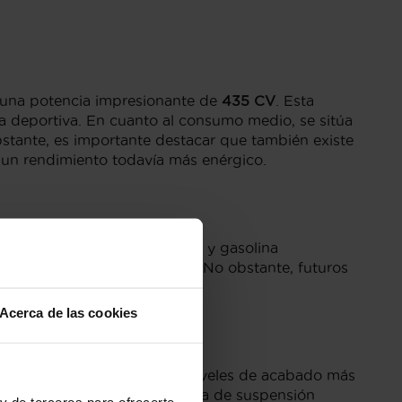
r una potencia impresionante de
435 CV
. Esta
 deportiva. En cuanto al consumo medio, se sitúa
bstante, es importante destacar que también existe
un rendimiento todavía más enérgico.
ara las motorizaciones diésel y gasolina
tema de filtro de partículas. No obstante, futuros
luso Cero.
Acerca de las cookies
cia excepcional. Entre los niveles de acabado más
berías pasar por alto el sistema de suspensión
y de terceros para ofrecerte