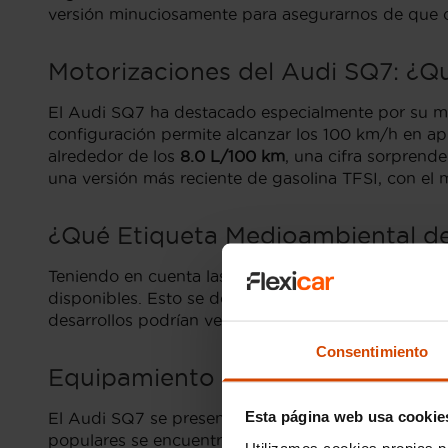
versión minuciosamente para asegurarnos de que o
Motorizaciones del Audi SQ7: ¿Q
El Audi SQ7 ha destacado especialmente por su mo
configuración permite alcanzar los 100 km/h en a
alrededor de los
8.0 L/100 km
, una cifra sorprend
una versión más reciente de gasolina TFSI, con e
¿Qué Etiqueta Medioambiental de 
Teniendo en cuenta las versiones del Audi SQ7, est
disponibles. Esto se debe principalmente a su avan
desarrollos podrían ver versiones híbridas de este
Consentimiento
Equipamiento imprescindible del
Esta página web usa cookie
El Audi SQ7 se presenta con una amplia gama de e
populares se encuentran el
S Line
y el
Black Editio
Utilizamos cookies propias p