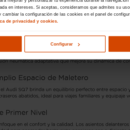
suave en cualquier terreno. A esto se suma un sistema d
sada en intereses. Si aceptas, consideramos que admites su uso
d. En Flexicar, revisamos a fondo que cada uno de estos
 cambiar la configuración de las cookies en el panel de configu
ica de privacidad y cookies.
de Vanguardia en un SUV De
Configurar
ingeniería, combinando un rendimiento impresionante con
a 435 CV, este SUV ofrece una aceleración de 0 a 100 km
sión neumática adaptativa que mejora su dinámica de co
plio Espacio de Maletero
 Audi SQ7 brinda un equilibrio perfecto entre espacio y
 traseros abatidos, ideal para viajes familiares y equipaje 
e Primer Nivel
foque en el confort y la calidad. Los asientos delanteros