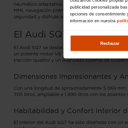
neumática adaptativa, que asegura una conducción 
publicidad personalizada ba
MMI, navegación prémium y sonido de alta fidelida
opciones de consentimiento y
seguridad y disfrute absoluto.
información en nuestra
polít
El Audi SQ7: Ingeniería 
Rechazar
El Audi SQ7 se destaca como una pieza maestra de 
un potente motor V8 TDI de 4.0 litros que entreg
tracción quattro y un avanzado sistema de suspen
Dimensiones Impresionantes y Am
Con una longitud de aproximadamente 5.069 mm, el
705 litros, ampliable a 1.890 litros con los asientos
Habitabilidad y Confort Interior d
El interior del Audi SQ7 ha sido diseñado con un en