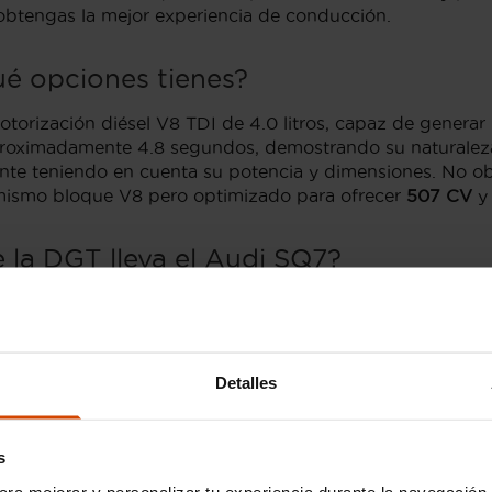
btengas la mejor experiencia de conducción.
ué opciones tienes?
torización diésel V8 TDI de 4.0 litros, capaz de genera
proximadamente 4.8 segundos, demostrando su naturaleza
ente teniendo en cuenta su potencia y dimensiones. No o
l mismo bloque V8 pero optimizado para ofrecer
507 CV
y 
la DGT lleva el Audi SQ7?
as suelen portar la
Etiqueta C de la DGT
, especialmente p
zada tecnología en reducción de emisiones y su eficaz sis
 modelo, ofreciendo potencialmente la Etiqueta ECO o inc
Detalles
 Audi SQ7: Niveles de acabado
s
quipamientos que hacen que cada viaje sea una experien
n
, que ofrecen una estética y confort sofisticados. No de
ara mejorar y personalizar tu experiencia durante la navegación 