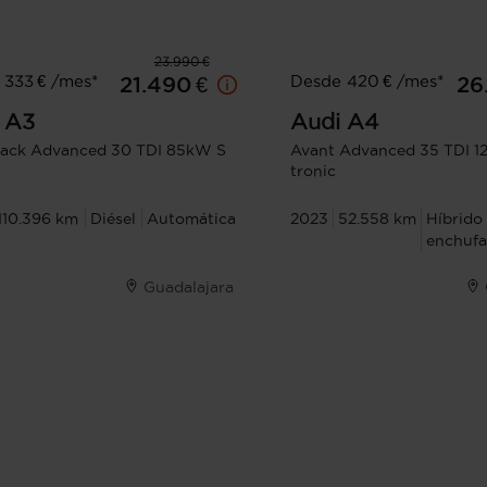
23.990 €
 333 € /mes*
Desde 420 € /mes*
21.490 €
26
A3
Audi
A4
ack Advanced 30 TDI 85kW S
Avant Advanced 35 TDI 
tronic
110.396 km
Diésel
Automática
2023
52.558 km
Híbrido
enchufa
Guadalajara