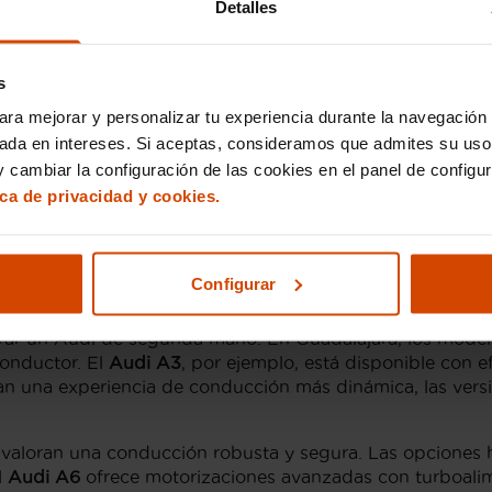
Detalles
moderno.
deal para moverse por la ciudad con estilo y agilidad.
s
elente equipamiento y comodidad para toda la familia.
 versátil, disponible en carrocerías Sportback o Sedán, 
ara mejorar y personalizar tu experiencia durante la navegación 
.
sada en intereses. Si aceptas, consideramos que admites su uso
 cambiar la configuración de las cookies en el panel de configu
contrastada de estos modelos. Todos nuestros vehículos 
ica de privacidad y cookies.
ionando a nuestros clientes la tranquilidad de contar c
tus necesidades, desde versiones deportivas hasta las m
Configurar
lajara
mprar un Audi de segunda mano. En Guadalajara, los mode
conductor. El
Audi A3
, por ejemplo, está disponible con 
n una experiencia de conducción más dinámica, las vers
valoran una conducción robusta y segura. Las opciones hí
l
Audi A6
ofrece motorizaciones avanzadas con turboalime