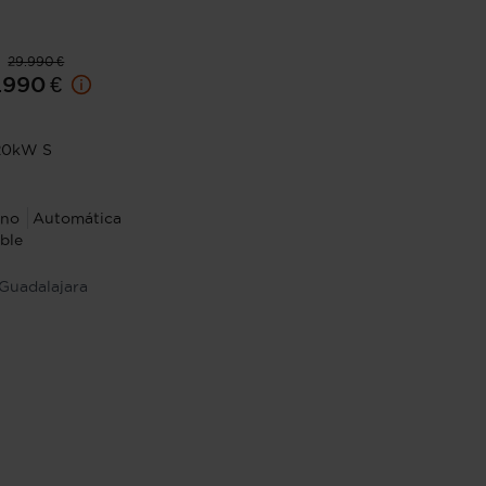
29.990 €
.990 €
120kW S
 no
Automática
ble
Guadalajara