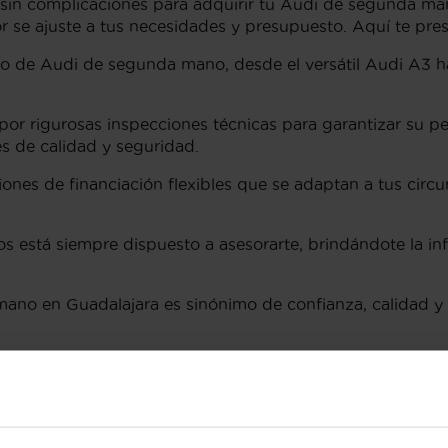
 sin complicaciones para adquirir tu Audi de segunda ma
r se ajuste a tus necesidades y presupuesto. Aquí te pre
o de Audi de segunda mano, desde el versátil Audi A3 h
or rigurosas inspecciones técnicas para garantizar su 
s de calidad y seguridad.
nes de financiación flexibles que se adaptan a tus circuns
 está siempre dispuesto a asesorarte, brindándote la inf
no en Guadalajara es sinónimo de confianza, calidad y ex
 en Guadalajara
segunda mano que combinan elegancia, eficiencia y tecn