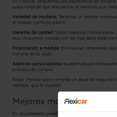
En Flexicar, ofrecemos una experiencia de compra
asegurarse de que encuentres el vehículo que mejo
Variedad de modelos:
Tenemos un amplio inventari
el modelo perfecto para ti.
Garantía de calidad:
Todos nuestros coches pasan p
que ofrecemos cumpla con los más altos estándare
Financiación a medida:
En Flexicar, ofrecemos opcio
compra de tu Audi.
Atención personalizada:
Nuestro equipo de expertos
proceso de compra.
Elegir Flexicar para comprar un Audi de segunda ma
ventajas que te esperan.
Mejores modelos de Audi
En Guadalajara, puedes encontrar coches Audi de 