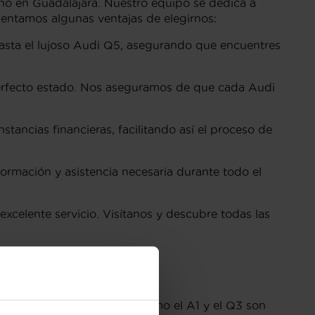
no en Guadalajara. Nuestro equipo se dedica a
sentamos algunas ventajas de elegirnos:
asta el lujoso Audi Q5, asegurando que encuentres
perfecto estado. Nos aseguramos de que cada Audi
tancias financieras, facilitando así el proceso de
ormación y asistencia necesaria durante todo el
celente servicio. Visítanos y descubre todas las
ología alemana. Modelos como el A1 y el Q3 son