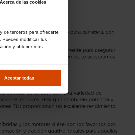
Acerca de las cookies
ideal tanto para ciudad como para carretera, con
y de terceros para ofrecerte
. Puedes modificar tus
ración y obtener más
han sido revisados minuciosamente para asegurar
on
garantía
en su compra. Además, te asesoramos
ás lujosas.
Aceptar todas
los de Audi se ofrecen con una variedad de
eficientes motores TFSI que combinan potencia y
iones TDI proporcionan un excelente rendimiento
bridas y los motores diésel son los favoritos por
ntación y tracción quattro, ideales para aquellos