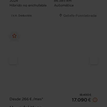
2024
86.385 km
Híbrido no enchufable
Automática
Getafe-Fuenlabrada
I.V.A. Deducible
18.490 €
Desde 266 € /mes*
17.090 €