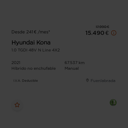
17.990 €
Desde 241 € /mes*
15.490 €
Hyundai
Kona
1.0 TGDI 48V N Line 4X2
2021
67.537 km
Híbrido no enchufable
Manual
Fuenlabrada
I.V.A. Deducible