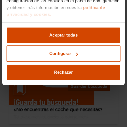
configuración de las cookies en el panel de configuración
y obtener más información en nuestra
política de
14.390 €
privacidad y cookies.
Desde 202 € /mes*
12.990 €
Hyundai
Kona
Aceptar todas
1.0 TGDI Klass 4X2
2020
67.800 km
Gasolina
Manual
Configurar
Alcorcón
Rechazar
Guardar búsqueda
¡Guarda tu búsqueda!
¿No encuentras el coche que necesitas?
Te avisamos cuando lo tengamos.