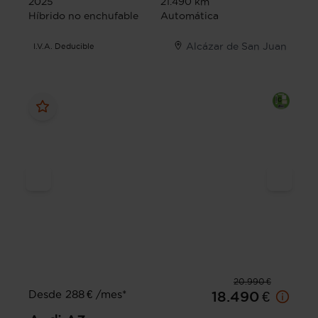
2025
21.490 km
Híbrido no enchufable
Automática
Alcázar de San Juan
I.V.A. Deducible
20.990 €
Desde 288 € /mes*
18.490 €