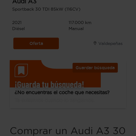
Audi
A3
Sportback 30 TDI 85kW (116CV)
2021
117.000 km
Diésel
Manual
Oferta
Valdepeñas
Guardar búsqueda
¡Guarda tu búsqueda!
¿No encuentras el coche que necesitas?
Te avisamos cuando lo tengamos.
Comprar un Audi A3 30