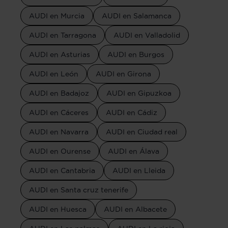
AUDI en Murcia
AUDI en Salamanca
AUDI en Tarragona
AUDI en Valladolid
AUDI en Asturias
AUDI en Burgos
AUDI en León
AUDI en Girona
AUDI en Badajoz
AUDI en Gipuzkoa
AUDI en Cáceres
AUDI en Cádiz
AUDI en Navarra
AUDI en Ciudad real
AUDI en Ourense
AUDI en Álava
AUDI en Cantabria
AUDI en Lleida
AUDI en Santa cruz tenerife
AUDI en Huesca
AUDI en Albacete