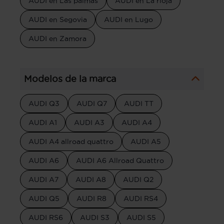
AUDI en Las palmas
AUDI en La rioja
AUDI en Segovia
AUDI en Lugo
AUDI en Zamora
Modelos de la marca
AUDI Q3
AUDI Q7
AUDI TT
AUDI A1
AUDI A3
AUDI A4
AUDI A4 allroad quattro
AUDI A5
AUDI A6
AUDI A6 Allroad Quattro
AUDI A7
AUDI A8
AUDI Q2
AUDI Q5
AUDI R8
AUDI RS4
AUDI RS6
AUDI S3
AUDI S5