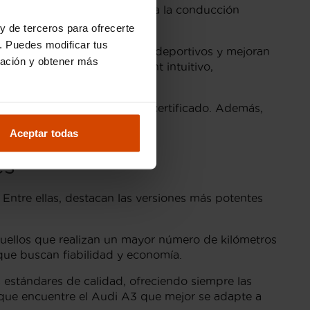
35 TFSI es perfecto tanto para la conducción
y de terceros para ofrecerte
. Puedes modificar tus
l
S Line
, que añaden detalles deportivos y mejoran
ración y obtener más
on un sistema de infotainment intuitivo,
 rigurosamente revisado y certificado. Además,
Aceptar todas
es
Entre ellas, destacan las versiones más potentes
aquellos que realizan un mayor número de kilómetros
que buscan fiabilidad y economía.
estándares de calidad, ofreciendo siempre las
 que encuentre el Audi A3 que mejor se adapte a