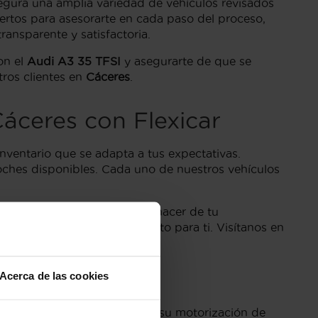
segura una amplia variedad de vehículos revisados
tos para asesorarte en cada paso del proceso,
ransparente y satisfactoria.
on el
Audi A3 35 TFSI
y asegurarte de que se
tros clientes en
Cáceres
.
áceres con Flexicar
inventario que se adapta a tus expectativas.
coches disponibles. Cada uno de nuestros vehículos
nza. Nuestro compromiso es hacer de tu
encuentres el coche perfecto para ti. Visítanos en
he de segunda mano.
Acerca de las cookies
Este modelo se distingue por su motorización de