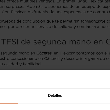
res
ofrece múltiples ventajas. En primer lugar, Flexicar a
in sorpresas. Además, disponemos de un equipo de exper
. Con Flexicar, disfrutarás de una experiencia de compra t
 pruebas de conducción que te permitirán familiarizarte c
mos por ofrecer un servicio de calidad y confianza a nues
 TFSI de segunda mano en C
 segunda mano en
Cáceres
, en Flexicar contamos con el 
nuestro concesionario en Cáceres y descubrir la gama de 
 calidad y fiabilidad.
ino que también estás adquiriendo tranquilidad y confia
rio, acompañándote en cada paso para asegurarnos de que 
ión preferida para muchos a la hora de comprar un coc
Detalles
TFSI en Cáceres
 quienes buscan un coche de segunda mano en
Cáceres
. 