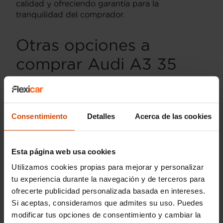
calidad y ofreciendo garantía para la
tranquilidad del comprador.
Otras opciones a
comprar Audi A3 35
TFSI en Islas Baleares
En la provincia de Islas Baleares, además del
Consentimiento
Detalles
Acerca de las cookies
clásico
Audi A3 35 TFSI
, puedes considerar
otras versiones que se ajusten a tus necesidades
específicas. Si buscas un modelo con aún más
eficiencia, podrías explorar el
Audi A3 30 TFSI
,
Esta página web usa cookies
que destaca por su menor consumo y emisiones.
Utilizamos cookies propias para mejorar y personalizar
tu experiencia durante la navegación y de terceros para
Para los amantes del lujo y detalles adicionales,
el acabado
S Line
proporciona un toque más
ofrecerte publicidad personalizada basada en intereses.
distintivo con elementos estéticos mejorados y
Si aceptas, consideramos que admites su uso. Puedes
una suspensión más deportiva. Esta versión no
modificar tus opciones de consentimiento y cambiar la