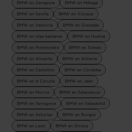
BMW en Zaragoza
BMW en Málaga
BMW en Sevilla
BMW en Vizcaya
BMW en Valencia
BMW en Granada
BMW en Islas baleares
BMW en Huelva
BMW en Pontevedra
BMW en Toledo
BMW en Alicante
BMW en Almería
BMW en Castellón
BMW en Córdoba
BMW en A Coruña
BMW en Jaén
BMW en Murcia
BMW en Salamanca
BMW en Tarragona
BMW en Valladolid
BMW en Asturias
BMW en Burgos
BMW en León
BMW en Girona