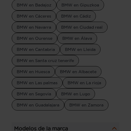
BMW en Badajoz
BMW en Gipuzkoa
BMW en Cáceres
BMW en Cádiz
BMW en Navarra
BMW en Ciudad real
BMW en Ourense
BMW en Álava
BMW en Cantabria
BMW en Lleida
BMW en Santa cruz tenerife
BMW en Huesca
BMW en Albacete
BMW en Las palmas
BMW en La rioja
BMW en Segovia
BMW en Lugo
BMW en Guadalajara
BMW en Zamora
Modelos de la marca