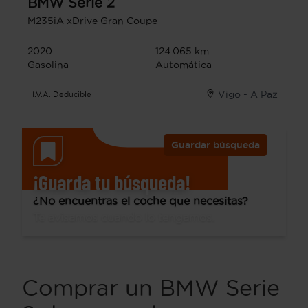
BMW
Serie 2
M235iA xDrive Gran Coupe
2020
124.065 km
Gasolina
Automática
Vigo - A Paz
I.V.A. Deducible
Guardar búsqueda
¡Guarda tu búsqueda!
¿No encuentras el coche que necesitas?
Te avisamos cuando lo tengamos.
Comprar un BMW Serie