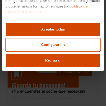
configuración de las cookies en el panel de configuración
y obtener más información en nuestra
política de
19.290 €
privacidad y cookies.
Desde 277 € /mes*
17.790 €
BMW
X2
Aceptar todas
sDrive18d
2019
135.743 km
Diésel
Automática
Configurar
A Coruña - Pedro Fernández
Rechazar
Guardar búsqueda
¡Guarda tu búsqueda!
¿No encuentras el coche que necesitas?
Te avisamos cuando lo tengamos.