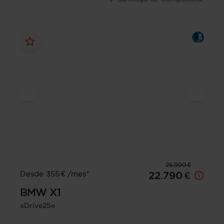
25.990 €
Desde 355 € /mes*
22.790 €
BMW
X1
xDrive25e