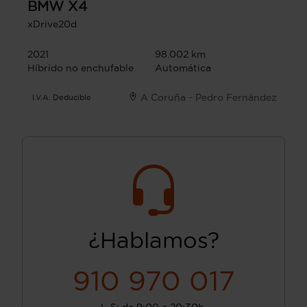
BMW
X4
xDrive20d
2021
98.002 km
Híbrido no enchufable
Automática
A Coruña - Pedro Fernández
I.V.A. Deducible
¿Hablamos?
910 970 017