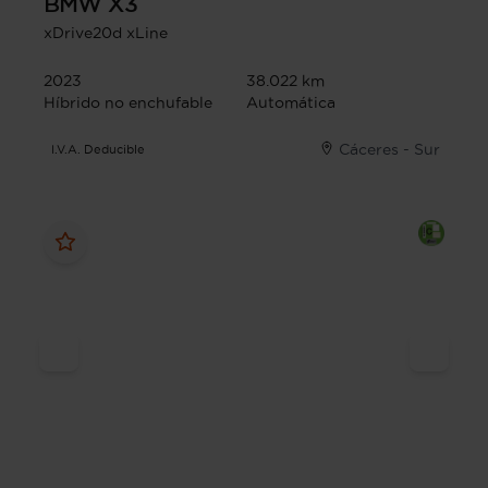
BMW
X3
xDrive20d xLine
2023
38.022 km
Híbrido no enchufable
Automática
Cáceres - Sur
I.V.A. Deducible