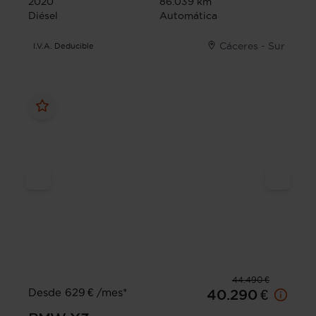
2020
86.039 km
Diésel
Automática
Cáceres - Sur
I.V.A. Deducible
44.490 €
Desde 629 € /mes*
40.290 €