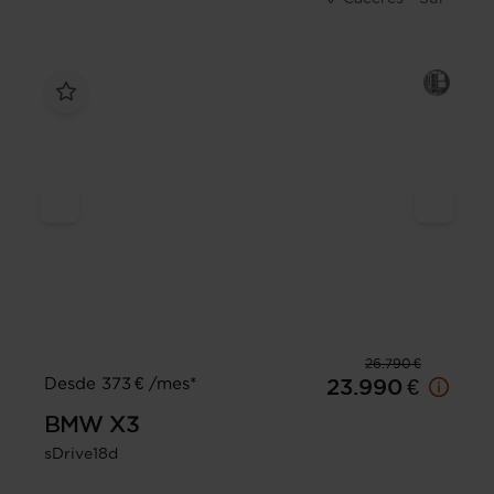
26.790 €
Desde 373 € /mes*
23.990 €
BMW
X3
sDrive18d