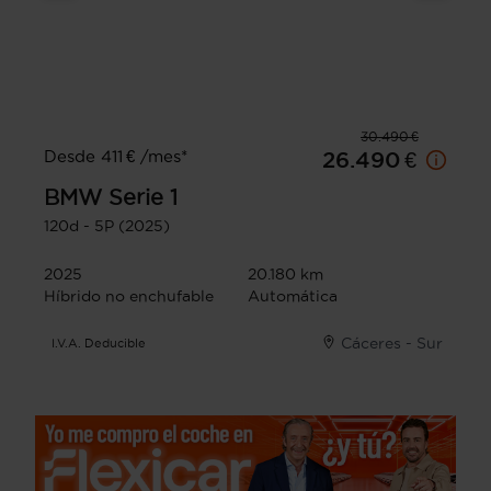
30.490 €
Desde 411 € /mes*
26.490 €
BMW
Serie 1
120d - 5P (2025)
2025
20.180 km
Híbrido no enchufable
Automática
Cáceres - Sur
I.V.A. Deducible