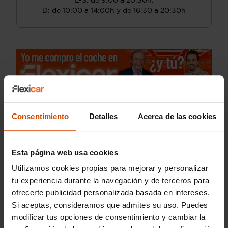
L-S: de 9:00 a 20:30h.
D: de 10:00 a 14:00h y de 16:30 a 20:30h
Consentimiento
Detalles
Acerca de las cookies
Guardar búsqueda
¡Guarda tu búsqueda!
Esta página web usa cookies
¿No encuentras el coche que necesitas?
Utilizamos cookies propias para mejorar y personalizar
Te avisamos cuando lo tengamos.
tu experiencia durante la navegación y de terceros para
ofrecerte publicidad personalizada basada en intereses.
Si aceptas, consideramos que admites su uso. Puedes
modificar tus opciones de consentimiento y cambiar la
Coches BMW de