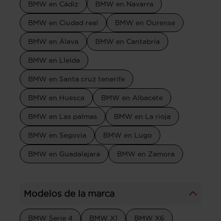
BMW en Cádiz
BMW en Navarra
BMW en Ciudad real
BMW en Ourense
BMW en Álava
BMW en Cantabria
BMW en Lleida
BMW en Santa cruz tenerife
BMW en Huesca
BMW en Albacete
BMW en Las palmas
BMW en La rioja
BMW en Segovia
BMW en Lugo
BMW en Guadalajara
BMW en Zamora
Modelos de la marca
BMW Serie 4
BMW X1
BMW X6