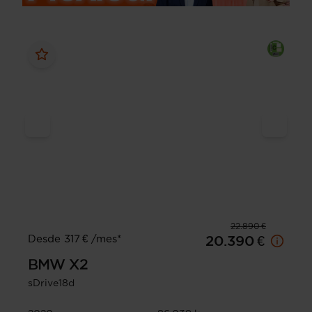
22.890 €
Desde 317 € /mes*
20.390 €
BMW
X2
sDrive18d