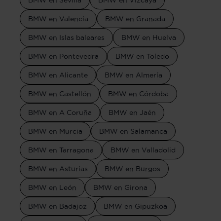
BMW en Sevilla
BMW en Vizcaya
BMW en Valencia
BMW en Granada
BMW en Islas baleares
BMW en Huelva
BMW en Pontevedra
BMW en Toledo
BMW en Alicante
BMW en Almería
BMW en Castellón
BMW en Córdoba
BMW en A Coruña
BMW en Jaén
BMW en Murcia
BMW en Salamanca
BMW en Tarragona
BMW en Valladolid
BMW en Asturias
BMW en Burgos
BMW en León
BMW en Girona
BMW en Badajoz
BMW en Gipuzkoa