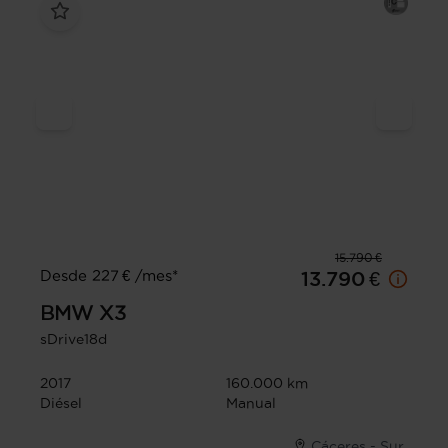
15.790 €
Desde 227 € /mes*
13.790 €
BMW
X3
sDrive18d
2017
160.000 km
Diésel
Manual
Cáceres - Sur