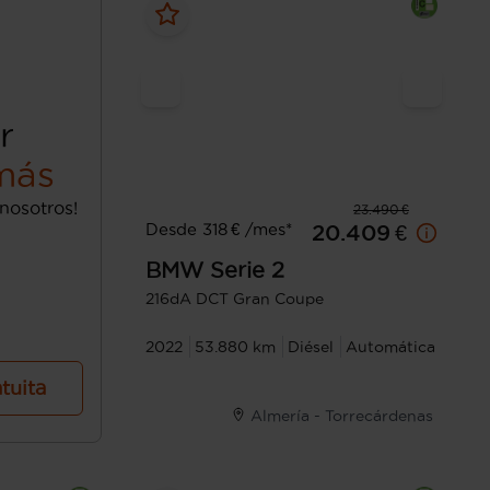
r
más
nosotros!
23.490 €
Desde 318 € /mes*
20.409 €
BMW
Serie 2
216dA DCT Gran Coupe
2022
53.880 km
Diésel
Automática
atuita
Almería - Torrecárdenas