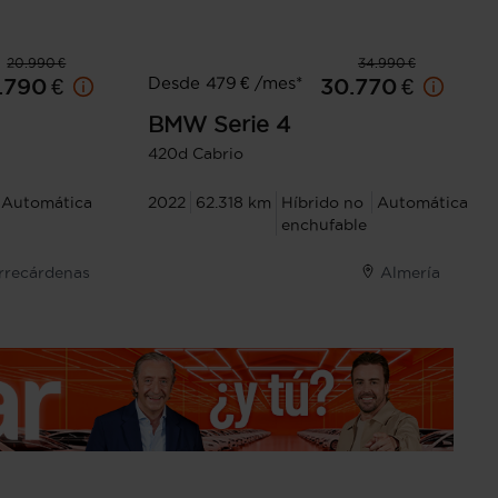
20.990 €
34.990 €
Desde 479 € /mes*
.790 €
30.770 €
BMW
Serie 4
420d Cabrio
Automática
2022
62.318 km
Híbrido no
Automática
enchufable
orrecárdenas
Almería