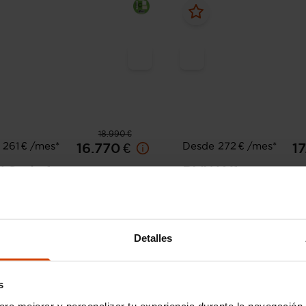
18.990 €
261 € /mes*
Desde 272 € /mes*
16.770 €
17
W
Serie 1
BMW
X1
sDrive16d Business
57.274 km
Gasolina
Manual
2021
141.606 km
Diésel
Detalles
Almería - Torrecárdenas
s
ara mejorar y personalizar tu experiencia durante la navegación 