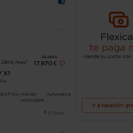
Flexica
te paga 
¡Vende tu coche con 
20.490 €
 280 € /mes*
17.970 €
W
X1
25e
16.071 km
Híbrido
Automática
enchufable
Ir a tasación gr
El Ejido