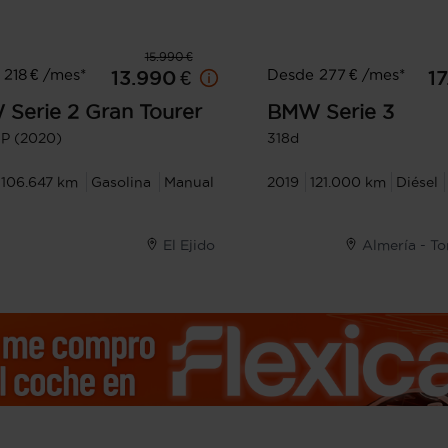
15.990 €
218 € /mes*
Desde 277 € /mes*
13.990 €
17
W
Serie 2 Gran Tourer
BMW
Serie 3
 5P (2020)
318d
106.647 km
Gasolina
Manual
2019
121.000 km
Diésel
El Ejido
Almería - T