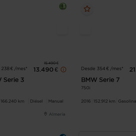
15.490 €
 238 € /mes*
Desde 354 € /mes*
13.490 €
21
W
Serie 3
BMW
Serie 7
750i
166.240 km
Diésel
Manual
2016
152.912 km
Gasolin
Almería