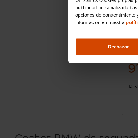
publicidad personalizada ba
opciones de consentimiento y
información en nuestra
polít
Rechazar
9
D: d
Coches BMW de segunda