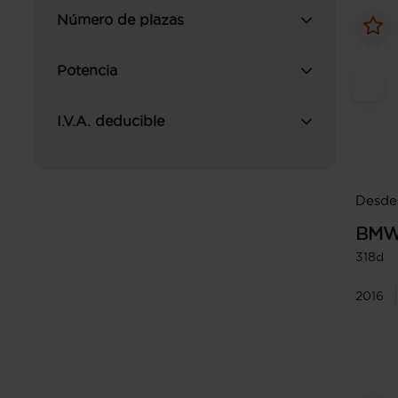
Número de plazas
Potencia
I.V.A. deducible
Desde
BM
318d
2016