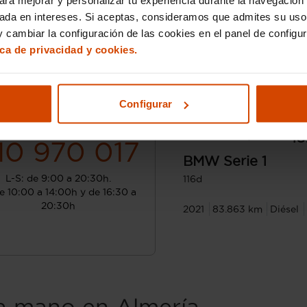
sada en intereses. Si aceptas, consideramos que admites su uso
 cambiar la configuración de las cookies en el panel de configu
ica de privacidad y cookies.
Configurar
¿Hablamos?
Desde 295 € /mes*
18
10 970 017
BMW
Serie 1
L-S: de 9:00 a 20:30h.
116d
e 10:00 a 14:00h y de 16:30 a
20:30h
2021
83.863 km
Diésel
 mano en Almería