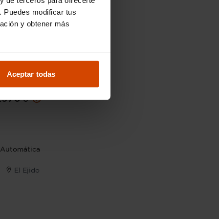
. Puedes modificar tus
ración y obtener más
Aceptar todas
21.990 €
.970 €
Automática
El Ejido