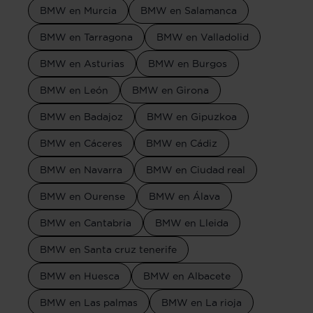
BMW en Murcia
BMW en Salamanca
BMW en Tarragona
BMW en Valladolid
BMW en Asturias
BMW en Burgos
BMW en León
BMW en Girona
BMW en Badajoz
BMW en Gipuzkoa
BMW en Cáceres
BMW en Cádiz
BMW en Navarra
BMW en Ciudad real
BMW en Ourense
BMW en Álava
BMW en Cantabria
BMW en Lleida
BMW en Santa cruz tenerife
BMW en Huesca
BMW en Albacete
BMW en Las palmas
BMW en La rioja