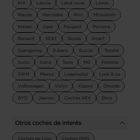
KIA
Lancia
Land rover
Lexus
Mazda
Mercedes
Mini
Mitsubishi
Nissan
Opel
Peugeot
Porsche
Renault
SEAT
Skoda
Smart
Ssangyong
Subaru
Suzuki
Toyota
Isuzu
Iveco
Tesla
MG
Polestar
SWM
Maxus
Leapmotor
Lynk & co
Volkswagen
Volvo
Xiaomi
Omoda
BYD
Jaecoo
Coches XEV
Ebro
Otros coches de interés
Coches de Lujo
Coches KM0