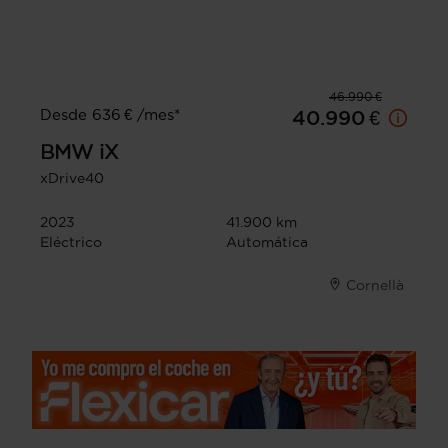
46.990 €
Desde 636 € /mes*
40.990 €
BMW
iX
xDrive40
2023
41.900 km
Eléctrico
Automática
Cornellà