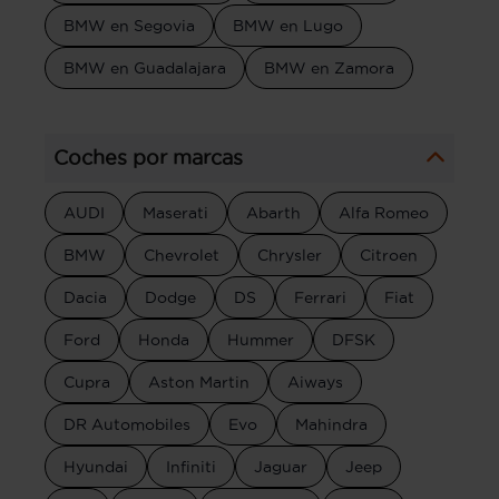
BMW en Segovia
BMW en Lugo
BMW en Guadalajara
BMW en Zamora
Coches por marcas
AUDI
Maserati
Abarth
Alfa Romeo
BMW
Chevrolet
Chrysler
Citroen
Dacia
Dodge
DS
Ferrari
Fiat
Ford
Honda
Hummer
DFSK
Cupra
Aston Martin
Aiways
DR Automobiles
Evo
Mahindra
Hyundai
Infiniti
Jaguar
Jeep