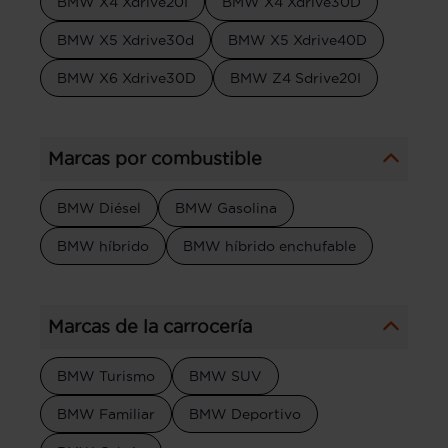
BMW X4 Xdrive20I
BMW X4 Xdrive30D
BMW X5 Xdrive30d
BMW X5 Xdrive40D
BMW X6 Xdrive30D
BMW Z4 Sdrive20I
Marcas por combustible
BMW Diésel
BMW Gasolina
BMW híbrido
BMW híbrido enchufable
Marcas de la carrocería
BMW Turismo
BMW SUV
BMW Familiar
BMW Deportivo