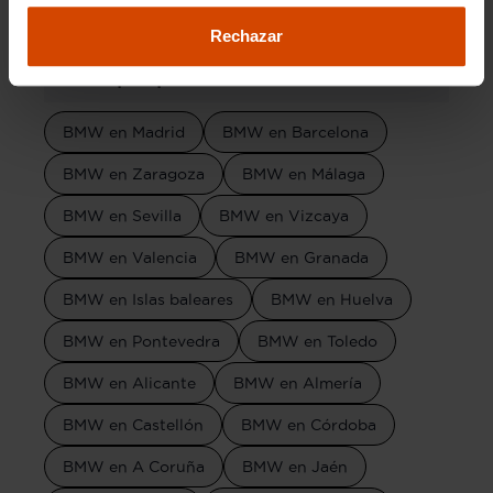
Rechazar
Marca por provincia
BMW en Madrid
BMW en Barcelona
BMW en Zaragoza
BMW en Málaga
BMW en Sevilla
BMW en Vizcaya
BMW en Valencia
BMW en Granada
BMW en Islas baleares
BMW en Huelva
BMW en Pontevedra
BMW en Toledo
BMW en Alicante
BMW en Almería
BMW en Castellón
BMW en Córdoba
BMW en A Coruña
BMW en Jaén