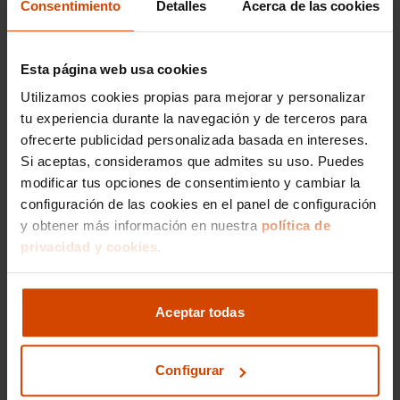
Consentimiento
Detalles
Acerca de las cookies
22.000 turismos. Por lo que si estás buscando
un
coche de segunda mano en Valladolid
, es tu
mejor momento.
Esta página web usa cookies
Asimismo, hay que señalar que en esta provincia
Utilizamos cookies propias para mejorar y personalizar
se encuentra una de las factorías de automóviles
tu experiencia durante la navegación y de terceros para
más modernas de este país, eso sí es de la
ofrecerte publicidad personalizada basada en intereses.
marca Renault.
Si aceptas, consideramos que admites su uso. Puedes
modificar tus opciones de consentimiento y cambiar la
configuración de las cookies en el panel de configuración
y obtener más información en nuestra
política de
Modelos por provincia
privacidad y cookies.
BMW Serie 1 en Valladolid
Aceptar todas
BMW Serie 3 en Valladolid
BMW X3 en Valladolid
Configurar
BMW 318D en Valladolid