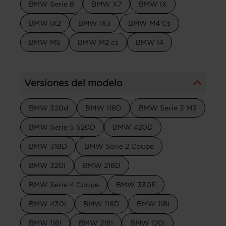
BMW Serie 8
BMW X7
BMW iX
BMW iX2
BMW iX3
BMW M4 Cs
BMW M5
BMW M2 cs
BMW I4
Versiones del modelo
BMW 320d
BMW 118D
BMW Serie 3 M3
BMW Serie 5 520D
BMW 420D
BMW 318D
BMW Serie 2 Coupe
BMW 320I
BMW 218D
BMW Serie 4 Coupe
BMW 330E
BMW 430I
BMW 116D
BMW 118I
BMW 116I
BMW 218I
BMW 120I