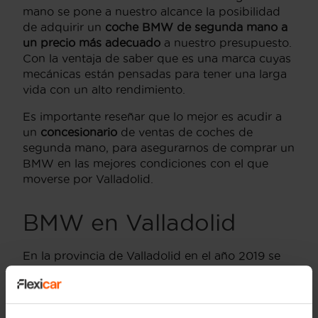
mano se pone a nuestro alcance la posibilidad
de adquirir un
coche BMW de segunda mano a
un precio más adecuado
a nuestro presupuesto.
Con la ventaja de saber que es una marca cuyas
mecánicas están pensadas para tener una larga
vida con un alto rendimiento.
Es importante reseñar que lo mejor es acudir a
un
concesionario
de ventas de coches de
segunda mano, para asegurarnos de comprar un
BMW en las mejores condiciones con el que
moverse por Valladolid.
BMW en Valladolid
En la provincia de Valladolid en el año 2019 se
matricularon
443 turismos
de la marca
BMW
lo
que equivale al 5,2% de las ventas totales que
ascendieron a 8. 522 unidades. En cuanto a las
transferencias de titularidad se superaron los