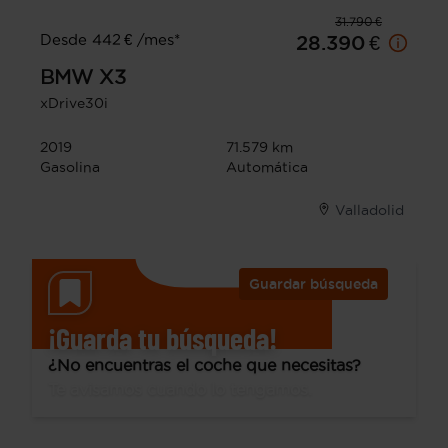
31.790 €
Desde 442 € /mes*
28.390 €
BMW
X3
xDrive30i
2019
71.579 km
Gasolina
Automática
Valladolid
Guardar búsqueda
¡Guarda tu búsqueda!
¿No encuentras el coche que necesitas?
Te avisamos cuando lo tengamos.