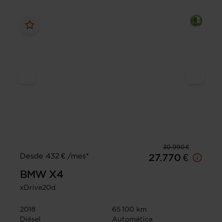
30.990 €
Desde 432 € /mes*
27.770 €
BMW
X4
xDrive20d
2018
65.100 km
Diésel
Automática