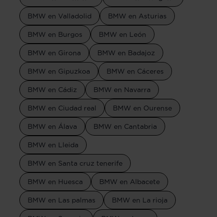
BMW en Valladolid
BMW en Asturias
BMW en Burgos
BMW en León
BMW en Girona
BMW en Badajoz
BMW en Gipuzkoa
BMW en Cáceres
BMW en Cádiz
BMW en Navarra
BMW en Ciudad real
BMW en Ourense
BMW en Álava
BMW en Cantabria
BMW en Lleida
BMW en Santa cruz tenerife
BMW en Huesca
BMW en Albacete
BMW en Las palmas
BMW en La rioja