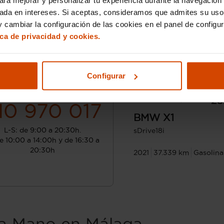
sada en intereses. Si aceptas, consideramos que admites su uso
 cambiar la configuración de las cookies en el panel de configu
ica de privacidad y cookies.
Configurar
¿Hablamos?
Desde 373 € /mes*
23
10 970 017
BMW
X1
L-S: de 9:00 a 20:30h.
sDrive18i
e 10:00 a 14:00h y de 16:30 a
20:30h
2021
37.339 km
Gasolina
 Mano en Málaga