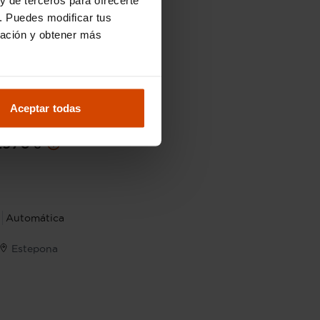
. Puedes modificar tus
ración y obtener más
Aceptar todas
26.490 €
.970 €
Automática
Estepona