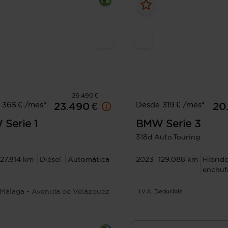
26.490 €
 365 € /mes*
Desde 319 € /mes*
23.490 €
20
W
Serie 1
BMW
Serie 3
318d Auto.Touring
27.814 km
Diésel
Automática
2023
129.088 km
Híbrid
enchuf
Málaga - Avenida de Velázquez
I.V.A. Deducible