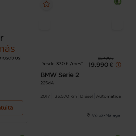
r
más
nosotros!
22.490 €
Desde 330 € /mes*
19.990 €
BMW
Serie 2
225dA
2017
133.570 km
Diésel
Automática
atuita
Vélez-Málaga