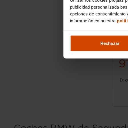
publicidad personalizada ba
opciones de consentimiento y
información en nuestra
polít
Rechazar
9
D: d
Coches BMW de Segunda