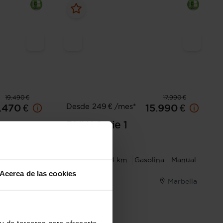
19.490 €
17.990 €
Desde 249 € /mes*
.470 €
15.990 €
BMW
Serie 1
118i
Automática
2020
83.374 km
Gasolina
Manual
Acerca de las cookies
Marbella
Marbella
I.V.A. Deducible
y de terceros para ofrecerte