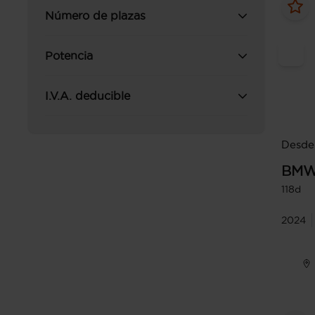
Número de plazas
Potencia
I.V.A. deducible
Desde
BM
118d
2024