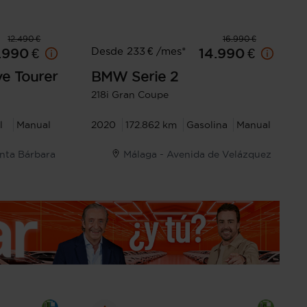
12.490 €
16.990 €
Desde 233 € /mes*
.990 €
14.990 €
ve Tourer
BMW
Serie 2
218i Gran Coupe
l
Manual
2020
172.862 km
Gasolina
Manual
anta Bárbara
Málaga - Avenida de Velázquez