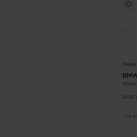
Desde
BM
xDrive
2023
I.V.A. 