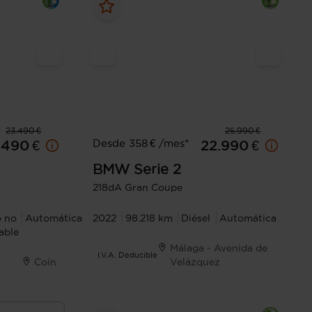
23.490 €
25.990 €
Desde 358 € /mes*
.490 €
22.990 €
BMW
Serie 2
218dA Gran Coupe
o no
Automática
2022
98.218 km
Diésel
Automática
able
Málaga - Avenida de
I.V.A. Deducible
Coín
Velázquez