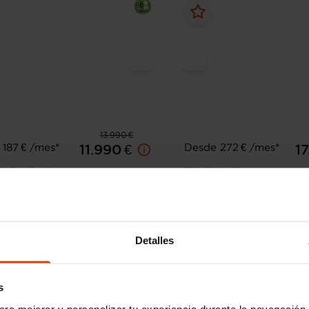
13.990 €
187 € /mes*
Desde 272 € /mes*
11.990 €
17
W
Serie 1
BMW
X1
sDrive16d
146.130 km
Gasolina
Manual
2020
120.946 km
Diésel
Detalles
Málaga - PI Villa Rosa
I.V.A. Deducible
s
ara mejorar y personalizar tu experiencia durante la navegación 