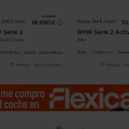
21.990 €
 296 € /mes*
Desde 194 € /mes*
18.990 €
10
W
Serie 2
BMW
Serie 2 Acti
 Gran Coupe
216d
156.592 km
Diésel
Automática
2016
117.865 km
Diése
Málaga - Santa Bárbara
Málaga - S