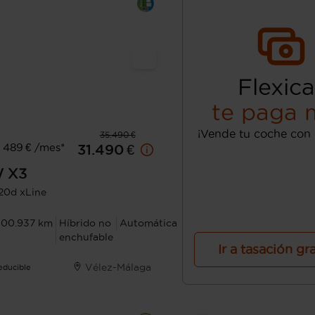
Flexica
te paga 
¡Vende tu coche con 
35.490 €
 489 € /mes*
31.490 €
W
X3
20d xLine
100.937 km
Híbrido no
Automática
enchufable
Ir a tasación gr
Vélez-Málaga
Deducible