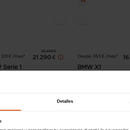
25.490 €
331 € /mes*
Desde 263 € /mes*
21.290 €
16
W
Serie 1
BMW
X1
sDrive18i
24.000 km
Diésel
Automática
2019
121.800 km
Gasolin
Sabadell - Aeropuerto
Sabadell 
Detalles
s
ara mejorar y personalizar tu experiencia durante la navegación 