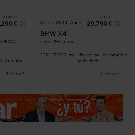
27.490 €
32.990 €
Desde 464 € /mes*
.290 €
29.790 €
BMW
X4
n 150CV -
xDrive20d xLine
2021
133.129 km
Híbrido no
Automática
Automática
enchufable
Mataró
Mataró