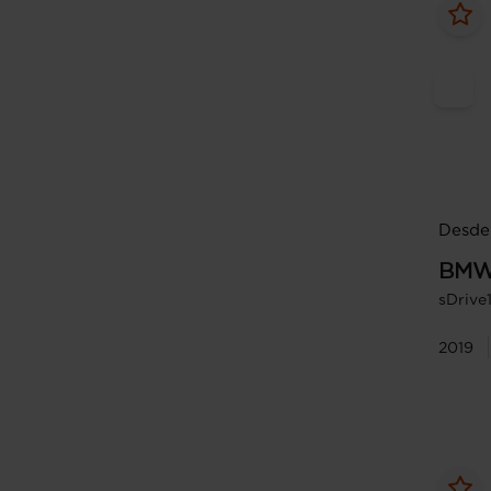
Desde 
BM
sDrive
2019