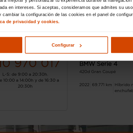
sada en intereses. Si aceptas, consideramos que admites su uso
 cambiar la configuración de las cookies en el panel de configu
ica de privacidad y cookies.
¿Hablamos?
Configurar
Desde 591 € /mes*
37
10 970 017
BMW
Serie 4
420d Gran Coupé
L-S: de 9:00 a 20:30h.
e 10:00 a 14:00h y de 16:30 a
2022
69.771 km
Híbrido 
20:30h
enchufab