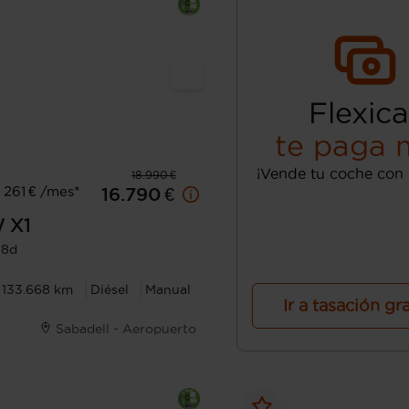
Flexica
te paga 
¡Vende tu coche con 
18.990 €
261 € /mes*
16.790 €
W
X1
18d
133.668 km
Diésel
Manual
Ir a tasación gr
Sabadell - Aeropuerto