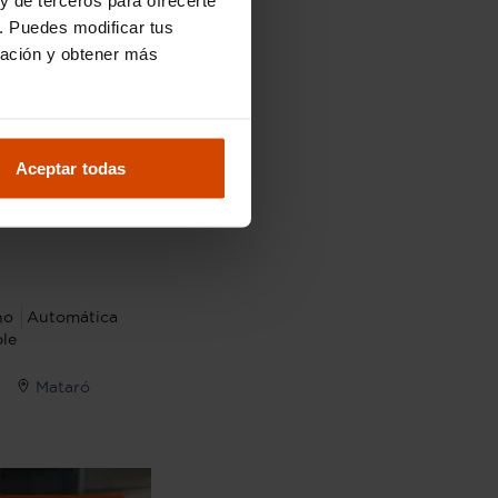
. Puedes modificar tus
ración y obtener más
Aceptar todas
41.990 €
.990 €
no
Automática
le
Mataró