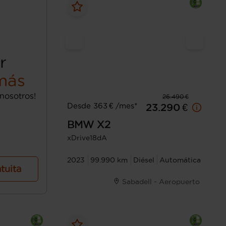
r
más
nosotros!
26.490 €
Desde 363 € /mes*
23.290 €
BMW
X2
xDrive18dA
2023
99.990 km
Diésel
Automática
atuita
Sabadell - Aeropuerto