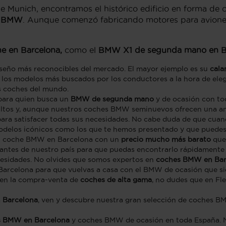
e Munich, encontramos el histórico edificio en forma de c
e
BMW
. Aunque comenzó fabricando motores para aviones,
e en Barcelona,
como el
BMW X1 de segunda mano en B
seño más reconocibles del mercado. El mayor ejemplo es su
cala
los modelos más buscados por los conductores a la hora de ele
s coches del mundo.
para quien busca un
BMW de segunda mano
y de ocasión con tod
altos y, aunque nuestros coches BMW seminuevos ofrecen una amp
ara satisfacer todas sus necesidades. No cabe duda de que cua
modelos icónicos como los que te hemos presentado y que puedes 
 un coche BMW en Barcelona con un
precio mucho más barato
que
tantes de nuestro país para que puedas encontrarlo rápidamente
esidades. No olvides que somos expertos en
coches BMW en Bar
 Barcelona para que vuelvas a casa con el BMW de ocasión que 
 en la compra-venta de
coches de alta gama
, no dudes que en Fle
 Barcelona
, ven y descubre nuestra gran selección de coches 
s BMW en Barcelona
y coches BMW de ocasión en toda España. 