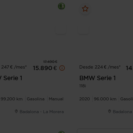
17.490 €
 247 € /mes*
Desde 224 € /mes*
15.890 €
14
W
Serie 1
BMW
Serie 1
118i
99.200 km
Gasolina
Manual
2020
96.000 km
Gasol
Badalona - La Morera
Badalona 