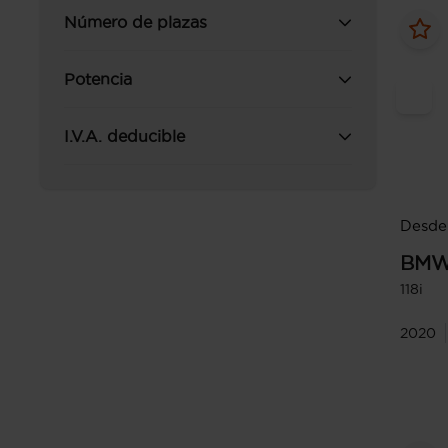
Número de plazas
Potencia
I.V.A. deducible
Desde
BM
118i
2020