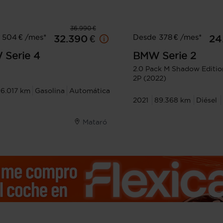
36.990 €
 504 € /mes*
Desde 378 € /mes*
32.390 €
24
W
Serie 4
BMW
Serie 2
2.0 Pack M Shadow Editio
2P (2022)
6.017 km
Gasolina
Automática
2021
89.368 km
Diésel
Mataró