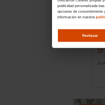
publicidad personalizada ba
opciones de consentimiento y
información en nuestra
polít
Rechazar
9
D: d