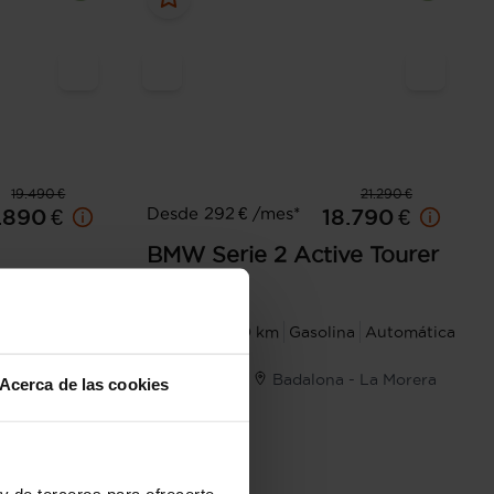
19.490 €
21.290 €
Desde 292 € /mes*
.890 €
18.790 €
BMW
Serie 2 Active Tourer
218i
a
Automática
2022
90.000 km
Gasolina
Automática
- Aeropuerto
Badalona - La Morera
Acerca de las cookies
y de terceros para ofrecerte