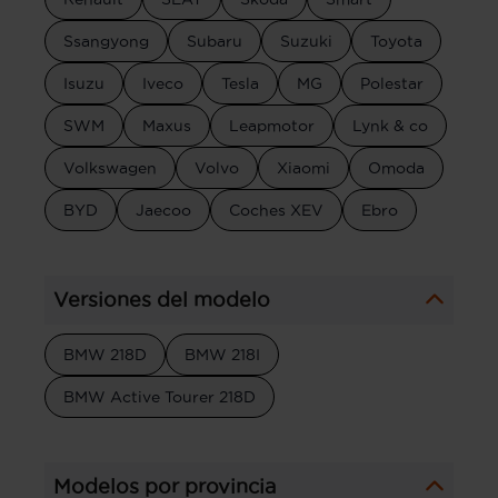
Ssangyong
Subaru
Suzuki
Toyota
Isuzu
Iveco
Tesla
MG
Polestar
SWM
Maxus
Leapmotor
Lynk & co
Volkswagen
Volvo
Xiaomi
Omoda
BYD
Jaecoo
Coches XEV
Ebro
Versiones del modelo
BMW 218D
BMW 218I
BMW Active Tourer 218D
Modelos por provincia