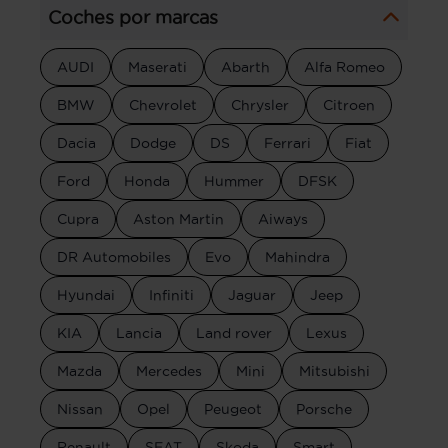
Coches por marcas
AUDI
Maserati
Abarth
Alfa Romeo
BMW
Chevrolet
Chrysler
Citroen
Dacia
Dodge
DS
Ferrari
Fiat
Ford
Honda
Hummer
DFSK
Cupra
Aston Martin
Aiways
DR Automobiles
Evo
Mahindra
Hyundai
Infiniti
Jaguar
Jeep
KIA
Lancia
Land rover
Lexus
Mazda
Mercedes
Mini
Mitsubishi
Nissan
Opel
Peugeot
Porsche
Renault
SEAT
Skoda
Smart