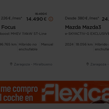
16.490 €
 226 € /mes*
Desde 380 € /mes*
14.490 €
24
Focus
Mazda
Mazda3
oboost MHEV 114kW ST-Line
e-SKYACTIV-G EXCLUSIV
96.765 km
Híbrido no
Manual
2024
18.056 km
Híbrido
enchufable
enchufa
Zaragoza - Miralbueno
Zaragoza -