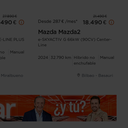
27.890 €
21.490 €
Desde 287 € /mes*
.490 €
18.490 €
Mazda
Mazda2
E-LINE PLUS
e-SKYACTIV G 66kW (90CV) Center-
Line
 no
Manual
2024
32.790 km
Híbrido no
Manual
ble
enchufable
 Miralbueno
Bilbao - Basauri