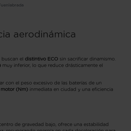
Fuenlabrada
cia aerodinámica
s buscan el
distintivo ECO
sin sacrificar dinamismo.
)
muy inferior, lo que reduce drásticamente el
gar con el peso excesivo de las baterías de un
 motor (Nm)
inmediata en ciudad y una eficiencia
 centro de gravedad bajo, ofrece una estabilidad
z, recuperando energía en cada deceleración para