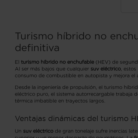
Turismo híbrido no enchu
definitiva
El
turismo híbrido no enchufable
(HEV) de segunda 
Al ser más bajos que cualquier
suv eléctrico
, esto
consumo de combustible en autopista y mejora el 
Desde la ingeniería de propulsión, el turismo híbri
eléctrico puro, el sistema autorrecargable trabaj
térmica imbatible en trayectos largos.
Ventajas dinámicas del turismo HE
Un
suv eléctrico
de gran tonelaje sufre inercias late
superior y un menor desgaste de neumáticos. La
f