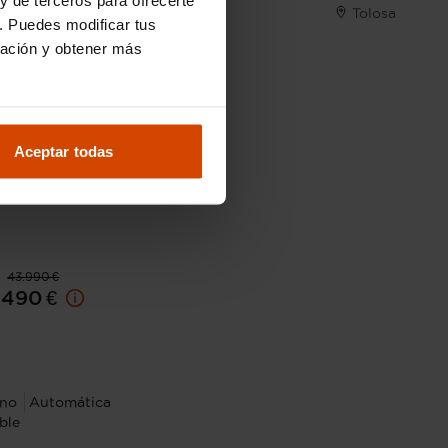
- Cogullada
Tolosa
I.V.A. Deducible
. Puedes modificar tus
ración y obtener más
Aceptar todas
43.990 €
.490 €
 no
Automática
ble