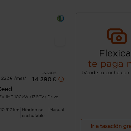
Flexica
te paga 
¡Vende tu coche con 
16.590 €
 222 € /mes*
14.290 €
Ceed
EV iMT 100kW (136CV) Drive
110.917 km
Híbrido no
Manual
enchufable
Ir a tasación gr