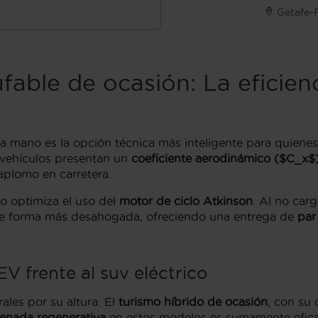
Getafe-
fable de ocasión: La eficien
mano es la opción técnica más inteligente para quiene
s vehículos presentan un
coeficiente aerodinámico ($C_x$
aplomo en carretera.
do optimiza el uso del
motor de ciclo Atkinson
. Al no car
a de forma más desahogada, ofreciendo una entrega de
par
V frente al suv eléctrico
rales por su altura. El
turismo híbrido de ocasión
, con su
renada regenerativa
en estos modelos es sumamente efica