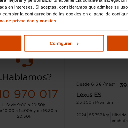
Zaragoza - Cogullada
Zaragoza 
sada en intereses. Si aceptas, consideramos que admites su uso
 cambiar la configuración de las cookies en el panel de configu
ica de privacidad y cookies.
Configurar
¿Hablamos?
Desde 613 € /mes*
39
10 970 017
Lexus
ES
2.5 300h Premium
L-S: de 9:00 a 20:30h.
e 10:00 a 14:00h y de 16:30 a
2024
83.757 km
Híbrido
20:30h
enchufa