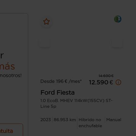
r
más
nosotros!
14.690 €
Desde 196 € /mes*
12.590 €
Ford
Fiesta
1.0 EcoB. MHEV 114kW(155CV) ST-
Line 5p
2023
86.953 km
Híbrido no
Manual
enchufable
atuita