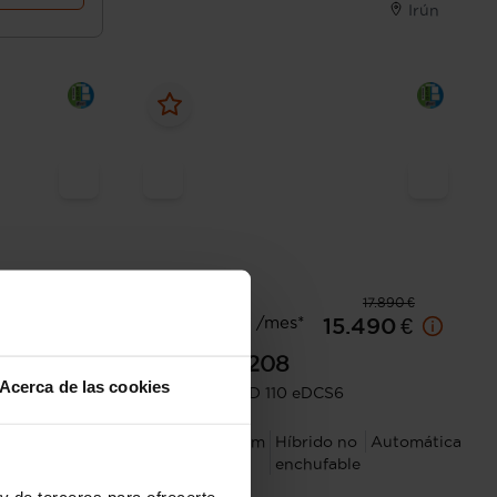
Irún
20.390 €
17.890 €
Desde 240 € /mes*
.290 €
15.490 €
Peugeot
208
Acerca de las cookies
Allure HYBRID 110 eDCS6
no
Manual
2025
8.752 km
Híbrido no
Automática
le
enchufable
y de terceros para ofrecerte