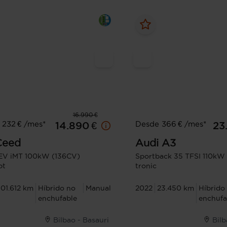
16.990 €
 232 € /mes*
Desde 366 € /mes*
14.890 €
23
Ceed
Audi
A3
EV iMT 100kW (136CV)
Sportback 35 TFSI 110kW
pt
tronic
101.612 km
Híbrido no
Manual
2022
23.450 km
Híbrido
enchufable
enchufa
Bilbao - Basauri
Bilb