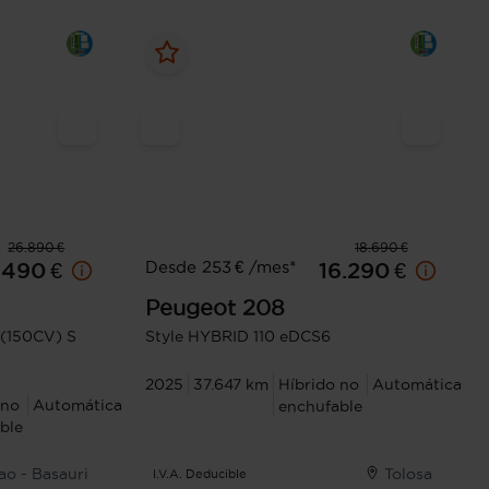
26.890 €
18.690 €
Desde 253 € /mes*
.490 €
16.290 €
Peugeot
208
 (150CV) S
Style HYBRID 110 eDCS6
2025
37.647 km
Híbrido no
Automática
 no
Automática
enchufable
ble
ao - Basauri
Tolosa
I.V.A. Deducible