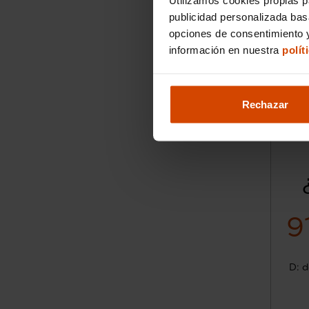
publicidad personalizada ba
opciones de consentimiento y
información en nuestra
polít
Rechazar
9
D: d