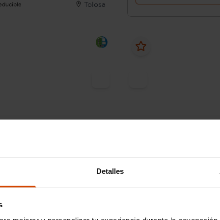
Tolosa
Deducible
16.890 €
 226 € /mes*
Desde 268 € /mes*
14.490 €
17
dai
i20
Hyundai
i30
Detalles
DI 74kW (100CV) 48V N Line
1.0 TGDI 48V Tecno
50.000 km
Híbrido no
Manual
2024
22.211 km
Híbrido 
s
enchufable
enchufab
ara mejorar y personalizar tu experiencia durante la navegación 