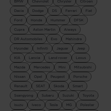
BMW
Chevrolet
Chrysler
Citroen
Dacia
Dodge
DS
Ferrari
Fiat
Ford
Honda
Hummer
DFSK
Cupra
Aston Martin
Aiways
DR Automobiles
Evo
Mahindra
Hyundai
Infiniti
Jaguar
Jeep
KIA
Lancia
Land rover
Lexus
Mazda
Mercedes
Mini
Mitsubishi
Nissan
Opel
Peugeot
Porsche
Renault
SEAT
Skoda
Smart
Ssangyong
Subaru
Suzuki
Toyota
Isuzu
Iveco
Tesla
MG
Polestar