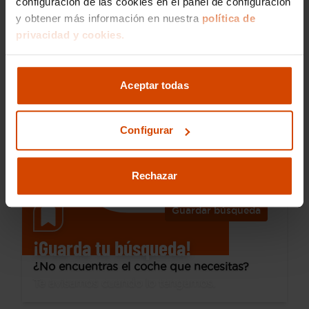
configuración de las cookies en el panel de configuración
y obtener más información en nuestra
política de
36.690 €
privacidad y cookies.
Desde 504 € /mes*
32.390 €
Volkswagen
Golf
Aceptar todas
GTI Clubsport 2.0 TSI 221kW (300CV) DSG
2021
54.300 km
Gasolina
Automática
Configurar
Mataró
Rechazar
Guardar búsqueda
¡Guarda tu búsqueda!
¿No encuentras el coche que necesitas?
Te avisamos cuando lo tengamos.