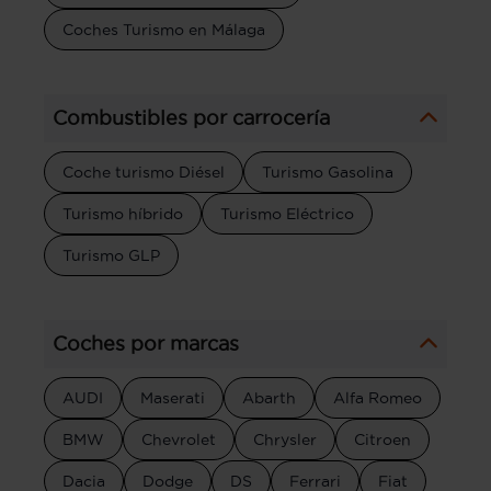
Coches Turismo en Málaga
Combustibles por carrocería
Coche turismo Diésel
Turismo Gasolina
Turismo híbrido
Turismo Eléctrico
Turismo GLP
Coches por marcas
AUDI
Maserati
Abarth
Alfa Romeo
BMW
Chevrolet
Chrysler
Citroen
Dacia
Dodge
DS
Ferrari
Fiat