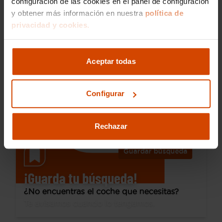
configuración de las cookies en el panel de configuración
y obtener más información en nuestra
política de
13.490 €
privacidad y cookies.
Desde 184 € /mes*
11.790 €
Ford
Fiesta
Aceptar todas
1.0 EcoBoost 74kW Vignale S/S 5p
2019
40.692 km
Gasolina
Manual
Configurar
Bilbao - Iurreta
Rechazar
Guardar búsqueda
¡Guarda tu búsqueda!
¿No encuentras el coche que necesitas?
Te avisamos cuando lo tengamos.