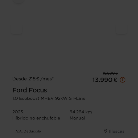
15.890 €
Desde 218 € /mes*
13.990 €
Ford
Focus
1.0 Ecoboost MHEV 92kW ST-Line
2023
94.264 km
Híbrido no enchufable
Manual
Illescas
I.V.A. Deducible