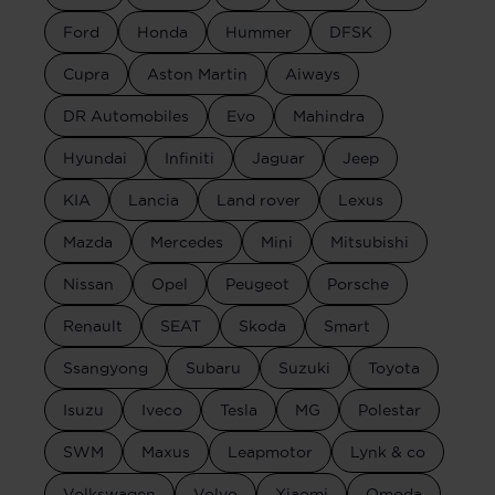
Ford
Honda
Hummer
DFSK
Cupra
Aston Martin
Aiways
DR Automobiles
Evo
Mahindra
Hyundai
Infiniti
Jaguar
Jeep
KIA
Lancia
Land rover
Lexus
Mazda
Mercedes
Mini
Mitsubishi
Nissan
Opel
Peugeot
Porsche
Renault
SEAT
Skoda
Smart
Ssangyong
Subaru
Suzuki
Toyota
Isuzu
Iveco
Tesla
MG
Polestar
SWM
Maxus
Leapmotor
Lynk & co
Volkswagen
Volvo
Xiaomi
Omoda