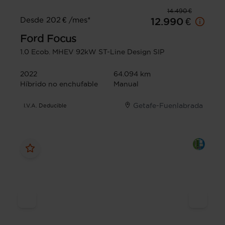
14.490 €
Desde 202 € /mes*
12.990 €
Ford
Focus
1.0 Ecob. MHEV 92kW ST-Line Design SIP
2022
64.094 km
Híbrido no enchufable
Manual
Getafe-Fuenlabrada
I.V.A. Deducible