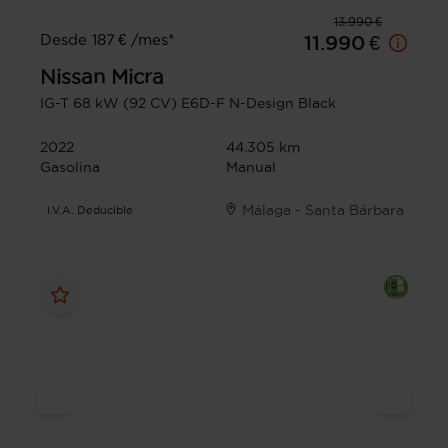
13.990 €
Desde 187 € /mes*
11.990 €
Nissan
Micra
IG-T 68 kW (92 CV) E6D-F N-Design Black
2022
44.305 km
Gasolina
Manual
Málaga - Santa Bárbara
I.V.A. Deducible