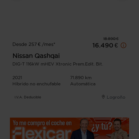
18.890 €
Desde 257 € /mes*
16.490 €
Nissan
Qashqai
DIG-T 116kW mHEV Xtronic Prem.Edit. Bit.
2021
71.890 km
Híbrido no enchufable
Automática
Logroño
I.V.A. Deducible