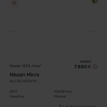
8.890 €
Desde 123 € /mes*
7.890 €
Nissan
Micra
5p 1.0G ACENTA
2017
108.661 km
Gasolina
Manual
Las Rozas Európolis