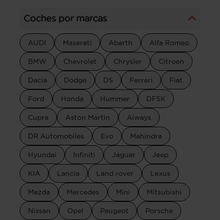
Coches por marcas
AUDI
Maserati
Abarth
Alfa Romeo
BMW
Chevrolet
Chrysler
Citroen
Dacia
Dodge
DS
Ferrari
Fiat
Ford
Honda
Hummer
DFSK
Cupra
Aston Martin
Aiways
DR Automobiles
Evo
Mahindra
Hyundai
Infiniti
Jaguar
Jeep
KIA
Lancia
Land rover
Lexus
Mazda
Mercedes
Mini
Mitsubishi
Nissan
Opel
Peugeot
Porsche