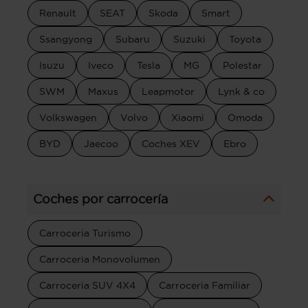
Renault
SEAT
Skoda
Smart
Ssangyong
Subaru
Suzuki
Toyota
Isuzu
Iveco
Tesla
MG
Polestar
SWM
Maxus
Leapmotor
Lynk & co
Volkswagen
Volvo
Xiaomi
Omoda
BYD
Jaecoo
Coches XEV
Ebro
Coches por carrocería
Carroceria Turismo
Carroceria Monovolumen
Carroceria SUV 4X4
Carroceria Familiar