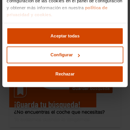
configuración de las cookies en el panel de configuración
y obtener más información en nuestra
política de
15.990 €
privacidad y cookies.
Desde 218 € /mes*
13.990 €
Nissan
Qashqai
Aceptar todas
dCi 150CV (110kW) N-CONNECTA
2019
101.940 km
Diésel
Manual
Configurar
Alzira
Rechazar
Guardar búsqueda
¡Guarda tu búsqueda!
¿No encuentras el coche que necesitas?
Te avisamos cuando lo tengamos.