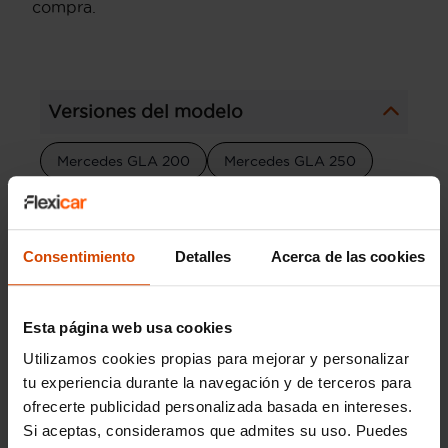
compra.
Versiones del modelo
Mercedes GLA 200
Mercedes GLA 250
Mercedes GLA 180
Mercedes GLA Amg
Mercedes GLA 220
Consentimiento
Detalles
Acerca de las cookies
Modelos por provincia
Esta página web usa cookies
Utilizamos cookies propias para mejorar y personalizar
Mercedes Clase A en Barcelona
tu experiencia durante la navegación y de terceros para
Mercedes GLC en Barcelona
ofrecerte publicidad personalizada basada en intereses.
Si aceptas, consideramos que admites su uso. Puedes
Mercedes Vito en Barcelona