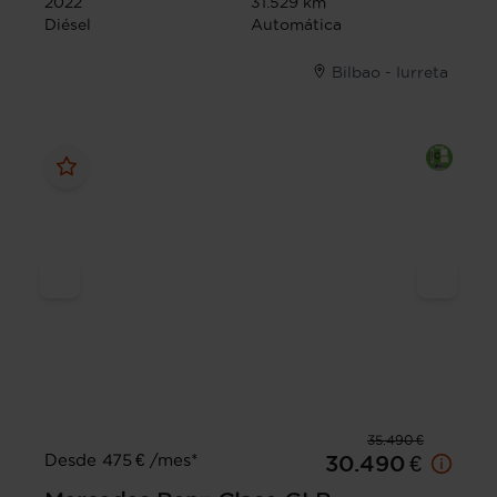
2022
31.529 km
Diésel
Automática
Bilbao - Iurreta
35.490 €
Desde 475 € /mes*
30.490 €