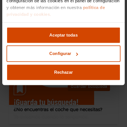
configuración de las cookies en el panel de configuración
y obtener más información en nuestra
política de
19.490 €
privacidad y cookies.
Desde 272 € /mes*
17.490 €
Mercedes Benz
Clase GLA
Aceptar todas
GLA 180
2019
97.435 km
Gasolina
Automática
Configurar
Málaga - Avenida de Velázquez
Rechazar
Guardar búsqueda
¡Guarda tu búsqueda!
¿No encuentras el coche que necesitas?
Te avisamos cuando lo tengamos.