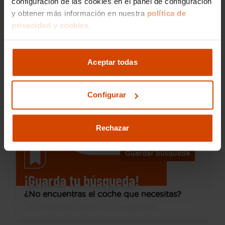
configuración de las cookies en el panel de configuración
y obtener más información en nuestra
política de
24.490 €
privacidad y cookies.
Desde 342 € /mes*
21.990 €
Mercedes Benz
Clase A
Aceptar todas
A 180
2019
67.949 km
Gasolina
Manual
Configurar
Granada - Chana
Rechazar
Guardar búsqueda
¡Guarda tu búsqueda!
¿No encuentras el coche que necesitas?
Te avisamos cuando lo tengamos.