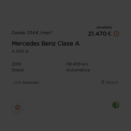
24.490 €
Desde 334 € /mes*
21.470 €
Mercedes Benz
Clase A
A 200 d
2019
118.409 km
Diésel
Automática
Motril
I.V.A. Deducible